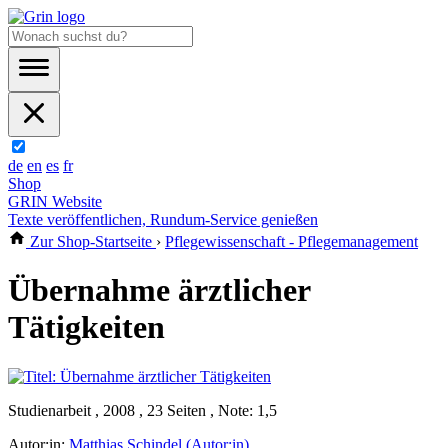
de
en
es
fr
Shop
GRIN Website
Texte veröffentlichen, Rundum-Service genießen
Zur Shop-Startseite
›
Pflegewissenschaft - Pflegemanagement
Übernahme ärztlicher
Tätigkeiten
Studienarbeit , 2008 , 23 Seiten , Note: 1,5
Autor:in:
Matthias Schindel (Autor:in)