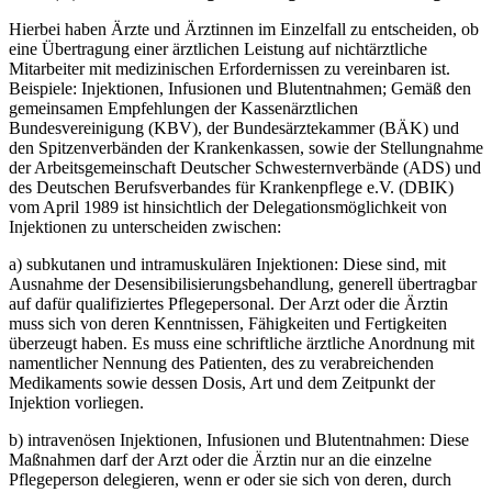
Hierbei haben Ärzte und Ärztinnen im Einzelfall zu entscheiden, ob
eine Übertragung einer ärztlichen Leistung auf nichtärztliche
Mitarbeiter mit medizinischen Erfordernissen zu vereinbaren ist.
Beispiele: Injektionen, Infusionen und Blutentnahmen; Gemäß den
gemeinsamen Empfehlungen der Kassenärztlichen
Bundesvereinigung (KBV), der Bundesärztekammer (BÄK) und
den Spitzenverbänden der Krankenkassen, sowie der Stellungnahme
der Arbeitsgemeinschaft Deutscher Schwesternverbände (ADS) und
des Deutschen Berufsverbandes für Krankenpflege e.V. (DBIK)
vom April 1989 ist hinsichtlich der Delegationsmöglichkeit von
Injektionen zu unterscheiden zwischen:
a) subkutanen und intramuskulären Injektionen: Diese sind, mit
Ausnahme der Desensibilisierungsbehandlung, generell übertragbar
auf dafür qualifiziertes Pflegepersonal. Der Arzt oder die Ärztin
muss sich von deren Kenntnissen, Fähigkeiten und Fertigkeiten
überzeugt haben. Es muss eine schriftliche ärztliche Anordnung mit
namentlicher Nennung des Patienten, des zu verabreichenden
Medikaments sowie dessen Dosis, Art und dem Zeitpunkt der
Injektion vorliegen.
b) intravenösen Injektionen, Infusionen und Blutentnahmen: Diese
Maßnahmen darf der Arzt oder die Ärztin nur an die einzelne
Pflegeperson delegieren, wenn er oder sie sich von deren, durch