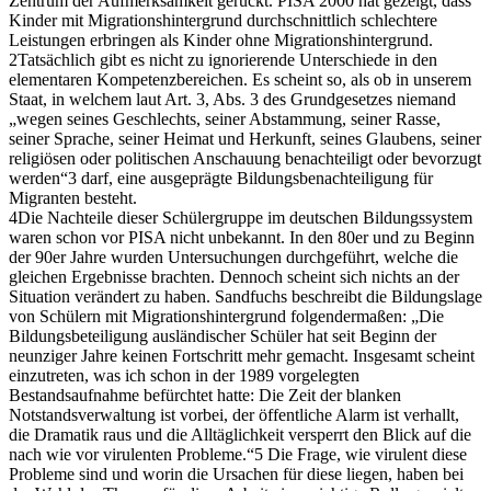
Zentrum der Aufmerksamkeit gerückt. PISA 2000 hat gezeigt, dass
Kinder mit Migrationshintergrund durchschnittlich schlechtere
Leistungen erbringen als Kinder ohne Migrationshintergrund.
2Tatsächlich gibt es nicht zu ignorierende Unterschiede in den
elementaren Kompetenzbereichen. Es scheint so, als ob in unserem
Staat, in welchem laut Art. 3, Abs. 3 des Grundgesetzes niemand
„wegen seines Geschlechts, seiner Abstammung, seiner Rasse,
seiner Sprache, seiner Heimat und Herkunft, seines Glaubens, seiner
religiösen oder politischen Anschauung benachteiligt oder bevorzugt
werden“3 darf, eine ausgeprägte Bildungsbenachteiligung für
Migranten besteht.
4Die Nachteile dieser Schülergruppe im deutschen Bildungssystem
waren schon vor PISA nicht unbekannt. In den 80er und zu Beginn
der 90er Jahre wurden Untersuchungen durchgeführt, welche die
gleichen Ergebnisse brachten. Dennoch scheint sich nichts an der
Situation verändert zu haben. Sandfuchs beschreibt die Bildungslage
von Schülern mit Migrationshintergrund folgendermaßen: „Die
Bildungsbeteiligung ausländischer Schüler hat seit Beginn der
neunziger Jahre keinen Fortschritt mehr gemacht. Insgesamt scheint
einzutreten, was ich schon in der 1989 vorgelegten
Bestandsaufnahme befürchtet hatte: Die Zeit der blanken
Notstandsverwaltung ist vorbei, der öffentliche Alarm ist verhallt,
die Dramatik raus und die Alltäglichkeit versperrt den Blick auf die
nach wie vor virulenten Probleme.“5 Die Frage, wie virulent diese
Probleme sind und worin die Ursachen für diese liegen, haben bei