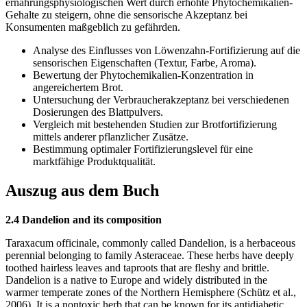
ernährungsphysiologischen Wert durch erhöhte Phytochemikalien-
Gehalte zu steigern, ohne die sensorische Akzeptanz bei
Konsumenten maßgeblich zu gefährden.
Analyse des Einflusses von Löwenzahn-Fortifizierung auf die
sensorischen Eigenschaften (Textur, Farbe, Aroma).
Bewertung der Phytochemikalien-Konzentration in
angereichertem Brot.
Untersuchung der Verbraucherakzeptanz bei verschiedenen
Dosierungen des Blattpulvers.
Vergleich mit bestehenden Studien zur Brotfortifizierung
mittels anderer pflanzlicher Zusätze.
Bestimmung optimaler Fortifizierungslevel für eine
marktfähige Produktqualität.
Auszug aus dem Buch
2.4 Dandelion and its composition
Taraxacum officinale, commonly called Dandelion, is a herbaceous
perennial belonging to family Asteraceae. These herbs have deeply
toothed hairless leaves and taproots that are fleshy and brittle.
Dandelion is a native to Europe and widely distributed in the
warmer temperate zones of the Northern Hemisphere (Schütz et al.,
2006). It is a nontoxic herb that can be known for its antidiabetic,