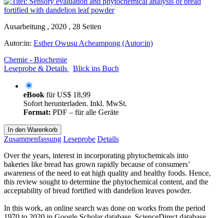
Ausarbeitung , 2020 , 28 Seiten
Autor:in:
Esther Owusu Acheampong (Autor:in)
Chemie - Biochemie
Leseprobe & Details
Blick ins Buch
eBook
für
US$ 18,99
Sofort herunterladen. Inkl. MwSt.
Format:
PDF – für alle Geräte
In den Warenkorb
Zusammenfassung
Leseprobe
Details
Over the years, interest in incorporating phytochemicals into
bakeries like bread has grown rapidly because of consumers’
awareness of the need to eat high quality and healthy foods. Hence,
this review sought to determine the phytochemical content, and the
acceptability of bread fortified with dandelion leaves powder.
In this work, an online search was done on works from the period
1970 to 2020 in Google Scholar database, ScienceDirect database,