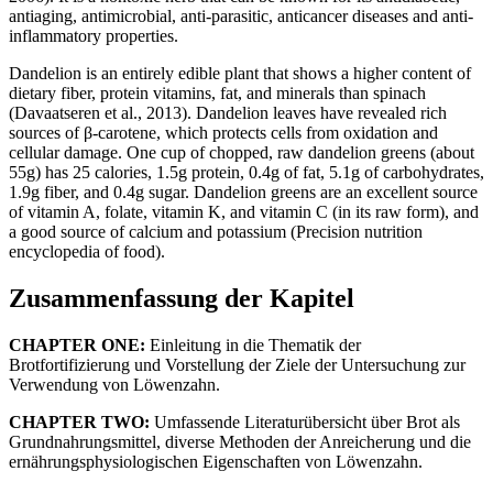
antiaging, antimicrobial, anti-parasitic, anticancer diseases and anti-
inflammatory properties.
Dandelion is an entirely edible plant that shows a higher content of
dietary fiber, protein vitamins, fat, and minerals than spinach
(Davaatseren et al., 2013). Dandelion leaves have revealed rich
sources of β-carotene, which protects cells from oxidation and
cellular damage. One cup of chopped, raw dandelion greens (about
55g) has 25 calories, 1.5g protein, 0.4g of fat, 5.1g of carbohydrates,
1.9g fiber, and 0.4g sugar. Dandelion greens are an excellent source
of vitamin A, folate, vitamin K, and vitamin C (in its raw form), and
a good source of calcium and potassium (Precision nutrition
encyclopedia of food).
Zusammenfassung der Kapitel
CHAPTER ONE:
Einleitung in die Thematik der
Brotfortifizierung und Vorstellung der Ziele der Untersuchung zur
Verwendung von Löwenzahn.
CHAPTER TWO:
Umfassende Literaturübersicht über Brot als
Grundnahrungsmittel, diverse Methoden der Anreicherung und die
ernährungsphysiologischen Eigenschaften von Löwenzahn.