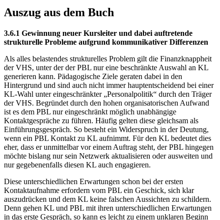
Auszug aus dem Buch
3.6.1 Gewinnung neuer Kursleiter und dabei auftretende
strukturelle Probleme aufgrund kommunikativer Differenzen
Als alles belastendes strukturelles Problem gilt die Finanzknappheit
der VHS, unter der der PBL nur eine beschränkte Auswahl an KL
generieren kann. Pädagogische Ziele geraten dabei in den
Hintergrund und sind auch nicht immer hauptentscheidend bei einer
KL-Wahl unter eingeschränkter „Personalpolitik“ durch den Träger
der VHS. Begründet durch den hohen organisatorischen Aufwand
ist es dem PBL nur eingeschränkt möglich unabhängige
Kontaktgespräche zu führen. Häufig gelten diese gleichsam als
Einführungsgespräch. So besteht ein Widerspruch in der Deutung,
wenn ein PBL Kontakt zu KL aufnimmt. Für den KL bedeutet dies
eher, dass er unmittelbar vor einem Auftrag steht, der PBL hingegen
möchte bislang nur sein Netzwerk aktualisieren oder ausweiten und
nur gegebenenfalls diesen KL auch engagieren.
Diese unterschiedlichen Erwartungen schon bei der ersten
Kontaktaufnahme erfordern vom PBL ein Geschick, sich klar
auszudrücken und dem KL keine falschen Aussichten zu schildern.
Denn gehen KL und PBL mit ihren unterschiedlichen Erwartungen
in das erste Gespräch, so kann es leicht zu einem unklaren Beginn