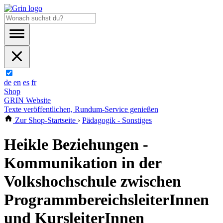
de
en
es
fr
Shop
GRIN Website
Texte veröffentlichen, Rundum-Service genießen
Zur Shop-Startseite
›
Pädagogik - Sonstiges
Heikle Beziehungen -
Kommunikation in der
Volkshochschule zwischen
ProgrammbereichsleiterInnen
und KursleiterInnen