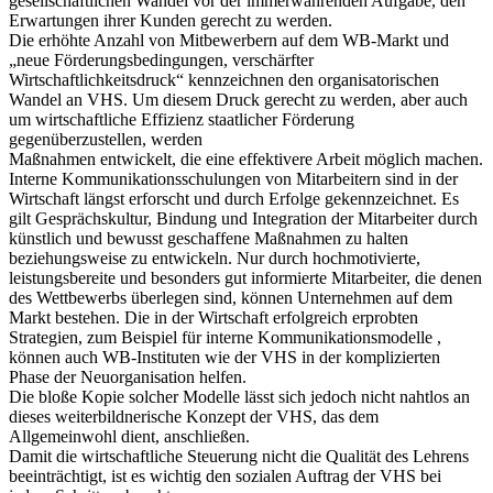
gesellschaftlichen Wandel vor der immerwährenden Aufgabe, den
Erwartungen ihrer Kunden gerecht zu werden.
Die erhöhte Anzahl von Mitbewerbern auf dem WB-Markt und
„neue Förderungsbedingungen, verschärfter
Wirtschaftlichkeitsdruck“ kennzeichnen den organisatorischen
Wandel an VHS. Um diesem Druck gerecht zu werden, aber auch
um wirtschaftliche Effizienz staatlicher Förderung
gegenüberzustellen, werden
Maßnahmen entwickelt, die eine effektivere Arbeit möglich machen.
Interne Kommunikationsschulungen von Mitarbeitern sind in der
Wirtschaft längst erforscht und durch Erfolge gekennzeichnet. Es
gilt Gesprächskultur, Bindung und Integration der Mitarbeiter durch
künstlich und bewusst geschaffene Maßnahmen zu halten
beziehungsweise zu entwickeln. Nur durch hochmotivierte,
leistungsbereite und besonders gut informierte Mitarbeiter, die denen
des Wettbewerbs überlegen sind, können Unternehmen auf dem
Markt bestehen. Die in der Wirtschaft erfolgreich erprobten
Strategien, zum Beispiel für interne Kommunikationsmodelle ,
können auch WB-Instituten wie der VHS in der komplizierten
Phase der Neuorganisation helfen.
Die bloße Kopie solcher Modelle lässt sich jedoch nicht nahtlos an
dieses weiterbildnerische Konzept der VHS, das dem
Allgemeinwohl dient, anschließen.
Damit die wirtschaftliche Steuerung nicht die Qualität des Lehrens
beeinträchtigt, ist es wichtig den sozialen Auftrag der VHS bei