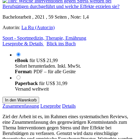
Bachelorarbeit , 2021 , 59 Seiten , Note: 1,4
Autor:in:
La Ru (Autor:in)
Sport - Sportmedizin, Therapie, Ernährung
Leseprobe & Details
Blick ins Buch
eBook
für
US$ 21,99
Sofort herunterladen. Inkl. MwSt.
Format:
PDF – für alle Geräte
Paperback
für
US$ 31,99
Versand weltweit
In den Warenkorb
Zusammenfassung
Leseprobe
Details
Ziel der Arbeit ist es, im Rahmen eines systematischen Reviews,
eine Zusammenfassung des gegenwärtigen Kenntnisstands zum
Thema Interventionen gegen Stress und ihre Effekte bei
Berufstätigen zu verfassen. Genutzt wird dazu einschlägige
theoretische und empirische Forschungsliteratur. Weiterhin werden