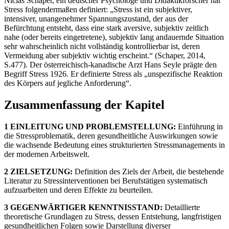
Niclas Schaper, ein deutscher Psychologe und Didaktikforscher hat
Stress folgendermaßen definiert: „Stress ist ein subjektiver,
intensiver, unangenehmer Spannungszustand, der aus der
Befürchtung entsteht, dass eine stark aversive, subjektiv zeitlich
nahe (oder bereits eingetretene), subjektiv lang andauernde Situation
sehr wahrscheinlich nicht vollständig kontrollierbar ist, deren
Vermeidung aber subjektiv wichtig erscheint.“ (Schaper, 2014,
S.477). Der österreichisch-kanadische Arzt Hans Seyle prägte den
Begriff Stress 1926. Er definierte Stress als „unspezifische Reaktion
des Körpers auf jegliche Anforderung“.
Zusammenfassung der Kapitel
1 EINLEITUNG UND PROBLEMSTELLUNG:
Einführung in
die Stressproblematik, deren gesundheitliche Auswirkungen sowie
die wachsende Bedeutung eines strukturierten Stressmanagements in
der modernen Arbeitswelt.
2 ZIELSETZUNG:
Definition des Ziels der Arbeit, die bestehende
Literatur zu Stressinterventionen bei Berufstätigen systematisch
aufzuarbeiten und deren Effekte zu beurteilen.
3 GEGENWÄRTIGER KENNTNISSTAND:
Detaillierte
theoretische Grundlagen zu Stress, dessen Entstehung, langfristigen
gesundheitlichen Folgen sowie Darstellung diverser