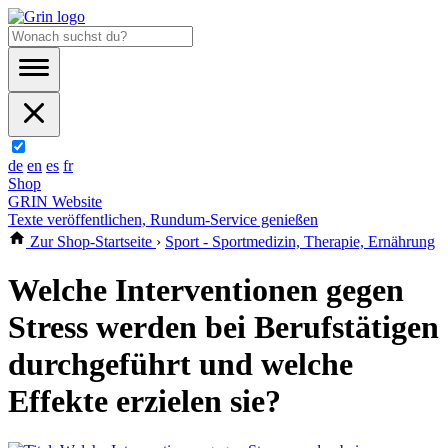
de
en
es
fr
Shop
GRIN Website
Texte veröffentlichen, Rundum-Service genießen
Zur Shop-Startseite
›
Sport - Sportmedizin, Therapie, Ernährung
Welche Interventionen gegen
Stress werden bei Berufstätigen
durchgeführt und welche
Effekte erzielen sie?