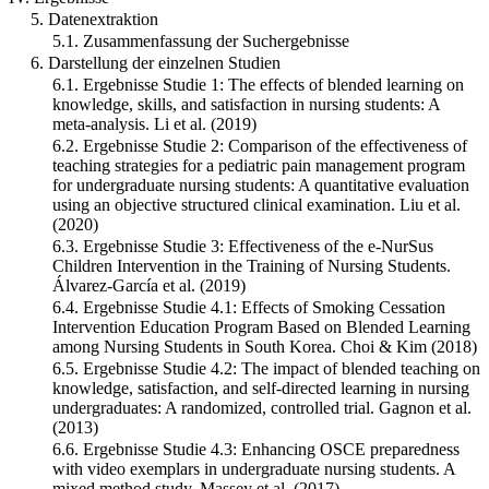
5. Datenextraktion
5.1. Zusammenfassung der Suchergebnisse
6. Darstellung der einzelnen Studien
6.1. Ergebnisse Studie 1: The effects of blended learning on
knowledge, skills, and satisfaction in nursing students: A
meta-analysis. Li et al. (2019)
6.2. Ergebnisse Studie 2: Comparison of the effectiveness of
teaching strategies for a pediatric pain management program
for undergraduate nursing students: A quantitative evaluation
using an objective structured clinical examination. Liu et al.
(2020)
6.3. Ergebnisse Studie 3: Effectiveness of the e-NurSus
Children Intervention in the Training of Nursing Students.
Álvarez-García et al. (2019)
6.4. Ergebnisse Studie 4.1: Effects of Smoking Cessation
Intervention Education Program Based on Blended Learning
among Nursing Students in South Korea. Choi & Kim (2018)
6.5. Ergebnisse Studie 4.2: The impact of blended teaching on
knowledge, satisfaction, and self-directed learning in nursing
undergraduates: A randomized, controlled trial. Gagnon et al.
(2013)
6.6. Ergebnisse Studie 4.3: Enhancing OSCE preparedness
with video exemplars in undergraduate nursing students. A
mixed method study. Massey et al. (2017)