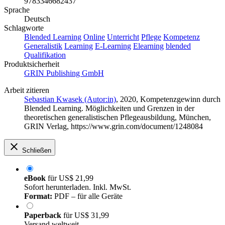
9783346682437
Sprache
Deutsch
Schlagworte
Blended Learning
Online
Unterricht
Pflege
Kompetenz
Generalistik
Learning
E-Learning
Elearning
blended
Qualifikation
Produktsicherheit
GRIN Publishing GmbH
Arbeit zitieren
Sebastian Kwasek (Autor:in)
, 2020, Kompetenzgewinn durch
Blended Learning. Möglichkeiten und Grenzen in der
theoretischen generalistischen Pflegeausbildung, München,
GRIN Verlag, https://www.grin.com/document/1248084
Schließen
eBook
für
US$ 21,99
Sofort herunterladen. Inkl. MwSt.
Format:
PDF – für alle Geräte
Paperback
für
US$ 31,99
Versand weltweit