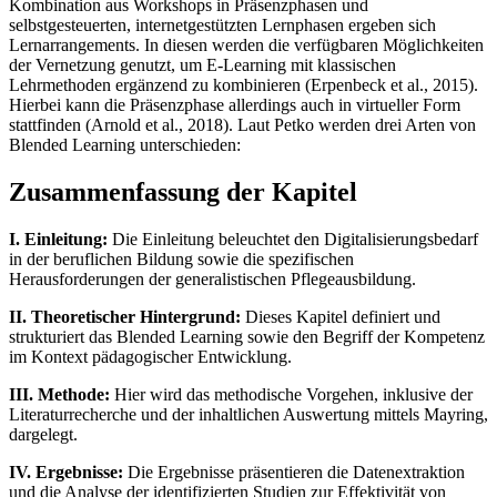
Kombination aus Workshops in Präsenzphasen und
selbstgesteuerten, internetgestützten Lernphasen ergeben sich
Lernarrangements. In diesen werden die verfügbaren Möglichkeiten
der Vernetzung genutzt, um E-Learning mit klassischen
Lehrmethoden ergänzend zu kombinieren (Erpenbeck et al., 2015).
Hierbei kann die Präsenzphase allerdings auch in virtueller Form
stattfinden (Arnold et al., 2018). Laut Petko werden drei Arten von
Blended Learning unterschieden:
Zusammenfassung der Kapitel
I. Einleitung:
Die Einleitung beleuchtet den Digitalisierungsbedarf
in der beruflichen Bildung sowie die spezifischen
Herausforderungen der generalistischen Pflegeausbildung.
II. Theoretischer Hintergrund:
Dieses Kapitel definiert und
strukturiert das Blended Learning sowie den Begriff der Kompetenz
im Kontext pädagogischer Entwicklung.
III. Methode:
Hier wird das methodische Vorgehen, inklusive der
Literaturrecherche und der inhaltlichen Auswertung mittels Mayring,
dargelegt.
IV. Ergebnisse:
Die Ergebnisse präsentieren die Datenextraktion
und die Analyse der identifizierten Studien zur Effektivität von