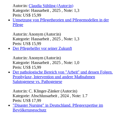
Autor:in:
Claudia Sühling (Autor:in)
Kategorie:
Hausarbeit , 2025 , Note: 1,3
Preis:
US$ 15,99
Umsetzung von Pflegetheorien und Pflegemodellen in der
Pflege
Autor:in:
Anonym (Autor:in)
Kategorie:
Hausarbeit , 2025 , Note: 1,3
Preis:
US$ 15,99
Der Pflegehelfer vor seiner Zukunft
Autor:in:
Anonym (Autor:in)
Kategorie:
Hausarbeit , 2025 , Note: 1,0
Preis:
US$ 15,99
Der pathologische Bereich von "Arbeit" und dessen Folgen.
Prophylaxe, Intervention und andere Maßnahmen
Salutogenese vs. Pathogenese
Autor:in:
C. Klinger-Zänker (Autor:in)
Kategorie:
Abschlussarbeit , 2024 , Note: 1.7
Preis:
US$ 17,99
"Disaster Nursing" in Deutschland. Pflegeexpertise im
Bevölkerungsschutz