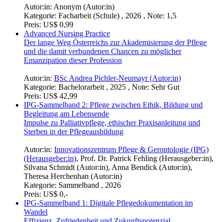
Autor:in:
Anonym (Autor:in)
Kategorie:
Facharbeit (Schule) , 2026 , Note: 1,5
Preis:
US$ 0,99
Advanced Nursing Practice
Der lange Weg Österreichs zur Akademisierung der Pflege
und die damit verbundenen Chancen zu möglicher
Emanzipation dieser Profession
Autor:in:
BSc Andrea Pichler-Neumayr (Autor:in)
Kategorie:
Bachelorarbeit , 2025 , Note: Sehr Gut
Preis:
US$ 42,99
IPG-Sammelband 2: Pflege zwischen Ethik, Bildung und
Begleitung am Lebensende
Impulse zu Palliativpflege, ethischer Praxisanleitung und
Sterben in der Pflegeausbildung
Autor:in:
Innovationszentrum Pflege & Gerontologie (IPG)
(Herausgeber:in)
,
Prof. Dr. Patrick Fehling (Herausgeber:in)
,
Silvana Schmidt (Autor:in)
,
Anna Bendick (Autor:in)
,
Theresa Herchenhan (Autor:in)
Kategorie:
Sammelband , 2026
Preis:
US$ 0,-
IPG-Sammelband 1: Digitale Pflegedokumentation im
Wandel
Effizienz, Zufriedenheit und Zukunftspotenzial