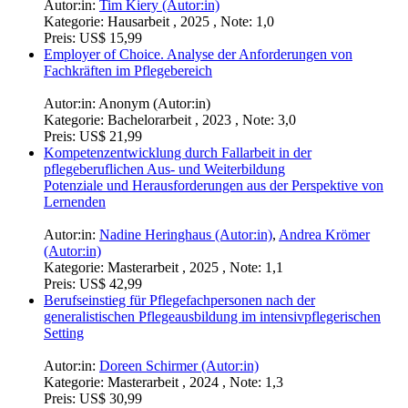
Autor:in:
Tim Kiery (Autor:in)
Kategorie:
Hausarbeit , 2025 , Note: 1,0
Preis:
US$ 15,99
Employer of Choice. Analyse der Anforderungen von
Fachkräften im Pflegebereich
Autor:in:
Anonym (Autor:in)
Kategorie:
Bachelorarbeit , 2023 , Note: 3,0
Preis:
US$ 21,99
Kompetenzentwicklung durch Fallarbeit in der
pflegeberuflichen Aus- und Weiterbildung
Potenziale und Herausforderungen aus der Perspektive von
Lernenden
Autor:in:
Nadine Heringhaus (Autor:in)
,
Andrea Krömer
(Autor:in)
Kategorie:
Masterarbeit , 2025 , Note: 1,1
Preis:
US$ 42,99
Berufseinstieg für Pflegefachpersonen nach der
generalistischen Pflegeausbildung im intensivpflegerischen
Setting
Autor:in:
Doreen Schirmer (Autor:in)
Kategorie:
Masterarbeit , 2024 , Note: 1,3
Preis:
US$ 30,99