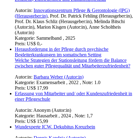
Autor:in:
Innovationszentrum Pflege & Gerontologie (IPG)
(Herausgeber:in)
,
Prof. Dr. Patrick Fehling (Herausgeber:in)
,
Prof. Dr. Klaus Schliz (Herausgeber:in)
,
Melinda Bitschi
(Autor:in)
,
Marion Kisgen (Autor:in)
,
Anne Scholtheis
(Autor:in)
Kategorie:
Sammelband , 2025
Preis:
US$ 0,-
Herausforderung in der Pflege durch psychische
Begleiterkrankungen im somatischen Setting
Welche Strategien der Stationsleitung fördern die Balance
zwischen guter Pflegequalität und Mitarbeiterzufriedenheit?
Autor:in:
Barbara Weber (Autor:in)
Kategorie:
Examensarbeit , 2022 , Note: 1.0
Preis:
US$ 17,99
Erfassung von Mitarbeiter und/ oder Kundenzufriedenheit in
einer Pflegeschule
Autor:in:
Anonym (Autor:in)
Kategorie:
Hausarbeit , 2024 , Note: 1,7
Preis:
US$ 15,99
Wundexperte ICW. Dekubitus Kreuzbein
Autor:in:
Dennis Kandzia (Autor:in)