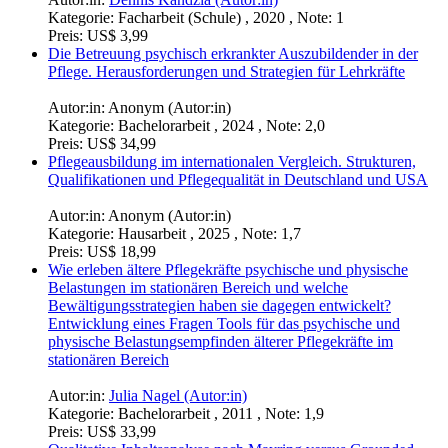
Kategorie:
Facharbeit (Schule) , 2020 , Note: 1
Preis:
US$ 3,99
Die Betreuung psychisch erkrankter Auszubildender in der
Pflege. Herausforderungen und Strategien für Lehrkräfte
Autor:in:
Anonym (Autor:in)
Kategorie:
Bachelorarbeit , 2024 , Note: 2,0
Preis:
US$ 34,99
Pflegeausbildung im internationalen Vergleich. Strukturen,
Qualifikationen und Pflegequalität in Deutschland und USA
Autor:in:
Anonym (Autor:in)
Kategorie:
Hausarbeit , 2025 , Note: 1,7
Preis:
US$ 18,99
Wie erleben ältere Pflegekräfte psychische und physische
Belastungen im stationären Bereich und welche
Bewältigungsstrategien haben sie dagegen entwickelt?
Entwicklung eines Fragen Tools für das psychische und
physische Belastungsempfinden älterer Pflegekräfte im
stationären Bereich
Autor:in:
Julia Nagel (Autor:in)
Kategorie:
Bachelorarbeit , 2011 , Note: 1,9
Preis:
US$ 33,99