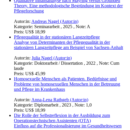
Qualitative Inhaltsanalyse nach Mayring versus Grounded
Theory. Eine methodologische Begründung im Kontext der
Pflegeforschung
Autor:in:
Andreas Nagel (Autor:in)
Kategorie:
Seminararbeit , 2025 , Note: A
Preis:
US$ 18,99
Pflegequalität in der stationären Langzeitpflege
Analyse von Determinanten der Pflegequalität in der
stationären Langzeitpflege am Beispiel von Sachsen-Anhalt
Autor:in:
Julia Nagel (Autor:in)
Kategorie:
Doktorarbeit / Dissertation , 2022 , Note: Cum
laude
Preis:
US$ 45,99
Homosexuelle Menschen als Patienten. Bedürfnisse und
Probleme von homosexuellen Menschen in der Betreuung
und Pflege im Krankenhaus
Autor:in:
Anna-Lena Rathgeb (Autor:in)
Kategorie:
Diplomarbeit , 2023 , Note: 1,0
Preis:
US$ 18,99
Die Rolle der Selbstreflexion in der Ausbildung zum
Operationstechnischen Assistenten (OTA)
Einfluss auf die Professionalisierung im Gesundheitswesen