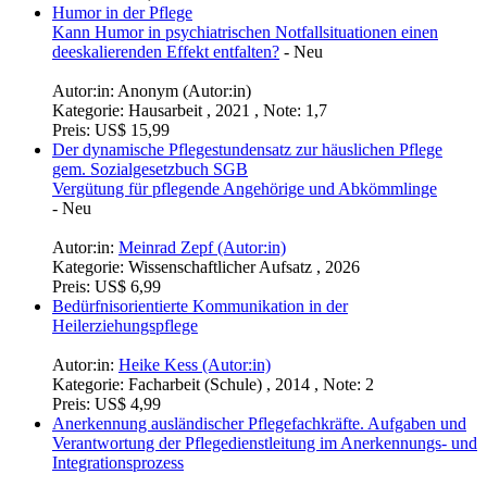
Humor in der Pflege
Kann Humor in psychiatrischen Notfallsituationen einen
deeskalierenden Effekt entfalten?
-
Neu
Autor:in:
Anonym (Autor:in)
Kategorie:
Hausarbeit , 2021 , Note: 1,7
Preis:
US$ 15,99
Der dynamische Pflegestundensatz zur häuslichen Pflege
gem. Sozialgesetzbuch SGB
Vergütung für pflegende Angehörige und Abkömmlinge
-
Neu
Autor:in:
Meinrad Zepf (Autor:in)
Kategorie:
Wissenschaftlicher Aufsatz , 2026
Preis:
US$ 6,99
Bedürfnisorientierte Kommunikation in der
Heilerziehungspflege
Autor:in:
Heike Kess (Autor:in)
Kategorie:
Facharbeit (Schule) , 2014 , Note: 2
Preis:
US$ 4,99
Anerkennung ausländischer Pflegefachkräfte. Aufgaben und
Verantwortung der Pflegedienstleitung im Anerkennungs- und
Integrationsprozess