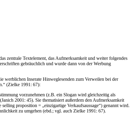
 das zentrale Textelement, das Aufmerksamkeit und weiter folgendes
berschriften gebräuchlich und wurde dann von der Werbung
r die werblichen Inserate Hinweglesenden zum Verweilen bei der
.“ (Zielke 1991: 67):
stimmung vorzunehmen (z.B. ein Slogan wird gleichzeitig als
ng (Janich 2001: 45). Sie thematisiert außerdem den Aufmerksamkeit
selling proposition = „einzigartige Verkaufsaussage“) genannt wird.
ichkeit zu umgehen (ebd.; vgl. auch Zielke 1991: 67).