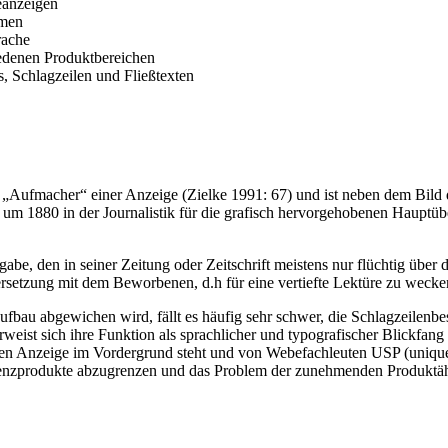
eanzeigen
smen
rache
iedenen Produktbereichen
 Schlagzeilen und Fließtexten
er „Aufmacher“ einer Anzeige (Zielke 1991: 67) und ist neben dem Bild
 um 1880 in der Journalistik für die grafisch hervorgehobenen Hauptü
gabe, den in seiner Zeitung oder Zeitschrift meistens nur flüchtig übe
ersetzung mit dem Beworbenen, d.h für eine vertiefte Lektüre zu wecken
bau abgewichen wird, fällt es häufig sehr schwer, die Schlagzeilenbe
 erweist sich ihre Funktion als sprachlicher und typografischer Blickfa
gen Anzeige im Vordergrund steht und von Webefachleuten USP (unique 
nzprodukte abzugrenzen und das Problem der zunehmenden Produktähnl