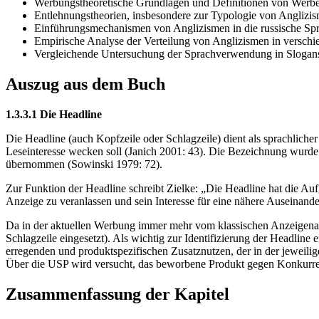
Werbungstheoretische Grundlagen und Definitionen von Werb
Entlehnungstheorien, insbesondere zur Typologie von Anglizi
Einführungsmechanismen von Anglizismen in die russische Sp
Empirische Analyse der Verteilung von Anglizismen in versch
Vergleichende Untersuchung der Sprachverwendung in Slogans,
Auszug aus dem Buch
1.3.3.1 Die Headline
Die Headline (auch Kopfzeile oder Schlagzeile) dient als sprachlich
Leseinteresse wecken soll (Janich 2001: 43). Die Bezeichnung wurde
übernommen (Sowinski 1979: 72).
Zur Funktion der Headline schreibt Zielke: „Die Headline hat die Auf
Anzeige zu veranlassen und sein Interesse für eine nähere Auseinand
Da in der aktuellen Werbung immer mehr vom klassischen Anzeigenauf
Schlagzeile eingesetzt). Als wichtig zur Identifizierung der Headline
erregenden und produktspezifischen Zusatznutzen, der in der jeweili
Über die USP wird versucht, das beworbene Produkt gegen Konkurre
Zusammenfassung der Kapitel