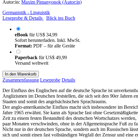
Autor:in:
Maxim Pimanyonok (Autor:in)
Germanistik - Linguistik
Leseprobe & Details
Blick ins Buch
eBook
für
US$ 34,99
Sofort herunterladen. Inkl. MwSt.
Format:
PDF – für alle Geräte
Paperback
für
US$ 49,99
Versand weltweit
In den Warenkorb
Zusammenfassung
Leseprobe
Details
Der Einfluss des Englischen auf die deutsche Sprache ist unverkennba
Anglizismen im Deutschen feststellen, die sich seit den 90er Jahren en
Staaten und somit des angelsächsischen Sprachraums.
Der anglo-amerikanische Einfluss macht sich insbesondere im Bereic
Jahre 1965 erwähnt. Sie kann als Sprache fast ohne Gesetzmäßigkei
Zeit zu einem festen Bestandteil des deutschen Wortschatzes werden
paar Monaten verschwinden, ohne in der Allgemeinsprache Fuß zu fa
Nicht nur in der deutschen Sprache, sondern auch im Russischen lässt
sich und somit einen fast vollständigen Wegfall der Zensur und ein