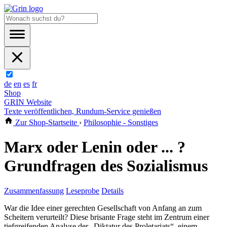
de
en
es
fr
Shop
GRIN Website
Texte veröffentlichen, Rundum-Service genießen
Zur Shop-Startseite
›
Philosophie - Sonstiges
Marx oder Lenin oder ... ?
Grundfragen des Sozialismus
Zusammenfassung
Leseprobe
Details
War die Idee einer gerechten Gesellschaft von Anfang an zum
Scheitern verurteilt? Diese brisante Frage steht im Zentrum einer
tiefgreifenden Analyse der „Diktatur des Proletariats“, einem