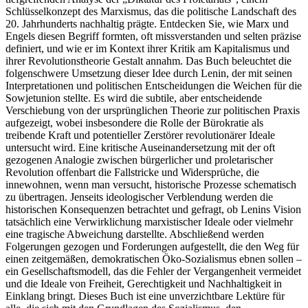
Schlüsselkonzept des Marxismus, das die politische Landschaft des
20. Jahrhunderts nachhaltig prägte. Entdecken Sie, wie Marx und
Engels diesen Begriff formten, oft missverstanden und selten präzise
definiert, und wie er im Kontext ihrer Kritik am Kapitalismus und
ihrer Revolutionstheorie Gestalt annahm. Das Buch beleuchtet die
folgenschwere Umsetzung dieser Idee durch Lenin, der mit seinen
Interpretationen und politischen Entscheidungen die Weichen für die
Sowjetunion stellte. Es wird die subtile, aber entscheidende
Verschiebung von der ursprünglichen Theorie zur politischen Praxis
aufgezeigt, wobei insbesondere die Rolle der Bürokratie als
treibende Kraft und potentieller Zerstörer revolutionärer Ideale
untersucht wird. Eine kritische Auseinandersetzung mit der oft
gezogenen Analogie zwischen bürgerlicher und proletarischer
Revolution offenbart die Fallstricke und Widersprüche, die
innewohnen, wenn man versucht, historische Prozesse schematisch
zu übertragen. Jenseits ideologischer Verblendung werden die
historischen Konsequenzen betrachtet und gefragt, ob Lenins Vision
tatsächlich eine Verwirklichung marxistischer Ideale oder vielmehr
eine tragische Abweichung darstellte. Abschließend werden
Folgerungen gezogen und Forderungen aufgestellt, die den Weg für
einen zeitgemäßen, demokratischen Öko-Sozialismus ebnen sollen –
ein Gesellschaftsmodell, das die Fehler der Vergangenheit vermeidet
und die Ideale von Freiheit, Gerechtigkeit und Nachhaltigkeit in
Einklang bringt. Dieses Buch ist eine unverzichtbare Lektüre für