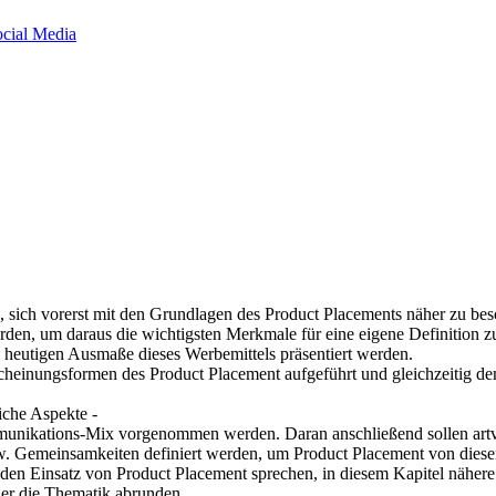
ocial Media
sich vorerst mit den Grundlagen des Product Placements näher zu besch
erden, um daraus die wichtigsten Merkmale für eine eigene Definition z
heutigen Ausmaße dieses Werbemittels präsentiert werden.
scheinungsformen des Product Placement aufgeführt und gleichzeitig d
liche Aspekte -
mmunikations-Mix vorgenommen werden. Daran anschließend sollen ar
w. Gemeinsamkeiten definiert werden, um Product Placement von dies
 den Einsatz von Product Placement sprechen, in diesem Kapitel näher
er die Thematik abrunden.