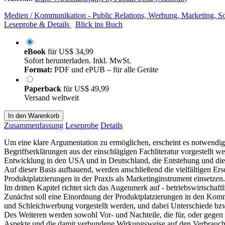
Medien / Kommunikation - Public Relations, Werbung, Marketing, S
Leseprobe & Details
Blick ins Buch
eBook
für
US$ 34,99
Sofort herunterladen. Inkl. MwSt.
Format:
PDF und ePUB – für alle Geräte
Paperback
für
US$ 49,99
Versand weltweit
In den Warenkorb
Zusammenfassung
Leseprobe
Details
Um eine klare Argumentation zu ermöglichen, erscheint es notwendig, 
Begriffserklärungen aus der einschlägigen Fachliteratur vorgestellt w
Entwicklung in den USA und in Deutschland, die Entstehung und die 
Auf dieser Basis aufbauend, werden anschließend die vielfältigen Er
Produktplatzierungen in der Praxis als Marketinginstrument einsetzen.
Im dritten Kapitel richtet sich das Augenmerk auf - betriebswirtschaft
Zunächst soll eine Einordnung der Produktplatzierungen in den Ko
und Schleichwerbung vorgestellt werden, und dabei Unterschiede bz
Des Weiteren werden sowohl Vor- und Nachteile, die für, oder gegen
Aspekte und die damit verbundene Wirkungsweise auf den Verbrauch