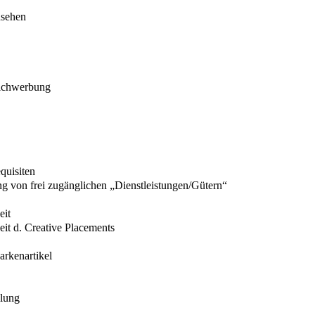
nsehen
eichwerbung
quisiten
g von frei zugänglichen „Dienstleistungen/Gütern“
eit
it d. Creative Placements
rkenartikel
llung