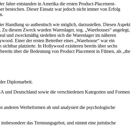
er Jahre entstanden in Amerika die ersten Product-Placement-
er bestochen. Dieser Einsatz war jedoch nicht immer von Erfolg
n.
r Handlung so authentisch wie möglich, darzustellen. Diesen Aspekt
en. Zu diesem Zweck wurden Warenlager, sog. „Warehouses“ angelegt,
 Ideal und zweckmäßig siedelten sich die Warenlager im näheren
lywood. Einer der ersten Betreiber eines „Warehouse“ war ein
htbar platzierte. In Hollywood existieren bereits über sechs
 bereits über die Bedeutung von Product Placement in Filmen, als „the
der Diplomarbeit.
 USA und Deutschland sowie die verschiedenen Kategorien und Formen
on anderen Werbeformen ab und analysiert die psychologische
nsbesondere das Trennungsgebot, und nimmt eine juristische