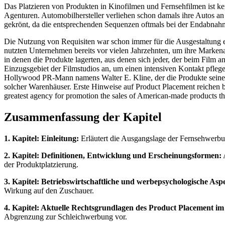
Das Platzieren von Produkten in Kinofilmen und Fernsehfilmen ist ke
Agenturen. Automobilhersteller verliehen schon damals ihre Autos an
gekrönt, da die entsprechenden Sequenzen oftmals bei der Endabnahm
Die Nutzung von Requisiten war schon immer für die Ausgestaltung 
nutzten Unternehmen bereits vor vielen Jahrzehnten, um ihre Marken
in denen die Produkte lagerten, aus denen sich jeder, der beim Film a
Einzugsgebiet der Filmstudios an, um einen intensiven Kontakt pfleg
Hollywood PR-Mann namens Walter E. Kline, der die Produkte seiner 
solcher Warenhäuser. Erste Hinweise auf Product Placement reichen bi
greatest agency for promotion the sales of American-made products t
Zusammenfassung der Kapitel
1. Kapitel: Einleitung:
Erläutert die Ausgangslage der Fernsehwerbun
2. Kapitel: Definitionen, Entwicklung und Erscheinungsformen:
A
der Produktplatzierung.
3. Kapitel: Betriebswirtschaftliche und werbepsychologische Asp
Wirkung auf den Zuschauer.
4. Kapitel: Aktuelle Rechtsgrundlagen des Product Placement im
Abgrenzung zur Schleichwerbung vor.