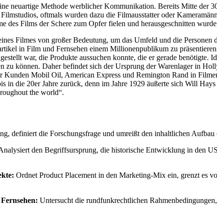
ine neuartige Methode werblicher Kommunikation. Bereits Mitte der 30
 Filmstudios, oftmals wurden dazu die Filmausstatter oder Kameramänn
e des Films der Schere zum Opfer fielen und herausgeschnitten wurde
eines Filmes von großer Bedeutung, um das Umfeld und die Personen de
artikel in Film und Fernsehen einem Millionenpublikum zu präsentier
ngestellt war, die Produkte aussuchen konnte, die er gerade benötigte.
en zu können. Daher befindet sich der Ursprung der Warenlager in Hol
Kunden Mobil Oil, American Express und Remington Rand in Filmen sic
s in die 20er Jahre zurück, denn im Jahre 1929 äußerte sich Will Hays
hroughout the world“.
g, definiert die Forschungsfrage und umreißt den inhaltlichen Aufbau 
nalysiert den Begriffsursprung, die historische Entwicklung in den
ekte:
Ordnet Product Placement in den Marketing-Mix ein, grenzt es v
 Fernsehen:
Untersucht die rundfunkrechtlichen Rahmenbedingungen, i