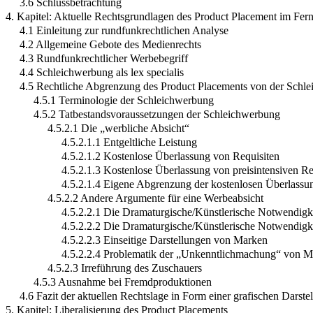
3.6 Schlussbetrachtung
4. Kapitel: Aktuelle Rechtsgrundlagen des Product Placement im Fer
4.1 Einleitung zur rundfunkrechtlichen Analyse
4.2 Allgemeine Gebote des Medienrechts
4.3 Rundfunkrechtlicher Werbebegriff
4.4 Schleichwerbung als lex specialis
4.5 Rechtliche Abgrenzung des Product Placements von der Schl
4.5.1 Terminologie der Schleichwerbung
4.5.2 Tatbestandsvoraussetzungen der Schleichwerbung
4.5.2.1 Die „werbliche Absicht“
4.5.2.1.1 Entgeltliche Leistung
4.5.2.1.2 Kostenlose Überlassung von Requisiten
4.5.2.1.3 Kostenlose Überlassung von preisintensiven Re
4.5.2.1.4 Eigene Abgrenzung der kostenlosen Überlassun
4.5.2.2 Andere Argumente für eine Werbeabsicht
4.5.2.2.1 Die Dramaturgische/Künstlerische Notwendigk
4.5.2.2.2 Die Dramaturgische/Künstlerische Notwendigke
4.5.2.2.3 Einseitige Darstellungen von Marken
4.5.2.2.4 Problematik der „Unkenntlichmachung“ von Ma
4.5.2.3 Irreführung des Zuschauers
4.5.3 Ausnahme bei Fremdproduktionen
4.6 Fazit der aktuellen Rechtslage in Form einer grafischen Darste
5. Kapitel: Liberalisierung des Product Placements