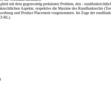
 explizit mit dem gegenwärtig prekärsten Problem, den - rundfunkrecht
nkrechtlichen Aspekte, respektive die Maxime des Rundfunkrechts (Tren
hwerbung und Product Placement vorgenommen. Im Zuge der rundfunkre
MD-RL).
t