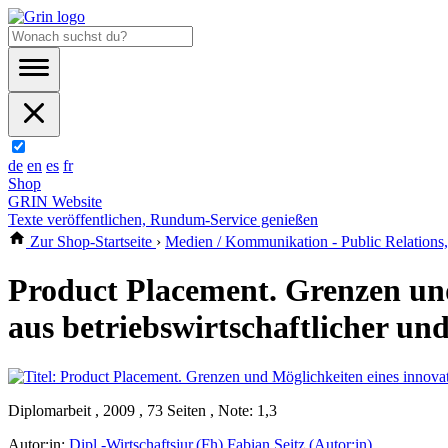
de
en
es
fr
Shop
GRIN Website
Texte veröffentlichen, Rundum-Service genießen
Zur Shop-Startseite
›
Medien / Kommunikation - Public Relations
Product Placement. Grenzen un
aus betriebswirtschaftlicher un
Diplomarbeit , 2009 , 73 Seiten , Note: 1,3
Autor:in:
Dipl.-Wirtschaftsjur.(Fh) Fabian Seitz (Autor:in)