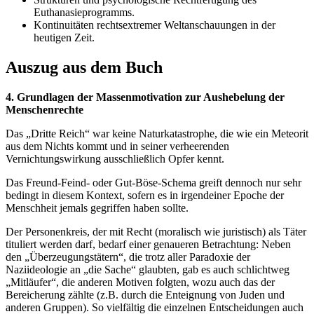
Euthanasieprogramms.
Kontinuitäten rechtsextremer Weltanschauungen in der
heutigen Zeit.
Auszug aus dem Buch
4. Grundlagen der Massenmotivation zur Aushebelung der
Menschenrechte
Das „Dritte Reich“ war keine Naturkatastrophe, die wie ein Meteorit
aus dem Nichts kommt und in seiner verheerenden
Vernichtungswirkung ausschließlich Opfer kennt.
Das Freund-Feind- oder Gut-Böse-Schema greift dennoch nur sehr
bedingt in diesem Kontext, sofern es in irgendeiner Epoche der
Menschheit jemals gegriffen haben sollte.
Der Personenkreis, der mit Recht (moralisch wie juristisch) als Täter
tituliert werden darf, bedarf einer genaueren Betrachtung: Neben
den „Überzeugungstätern“, die trotz aller Paradoxie der
Naziideologie an „die Sache“ glaubten, gab es auch schlichtweg
„Mitläufer“, die anderen Motiven folgten, wozu auch das der
Bereicherung zählte (z.B. durch die Enteignung von Juden und
anderen Gruppen). So vielfältig die einzelnen Entscheidungen auch