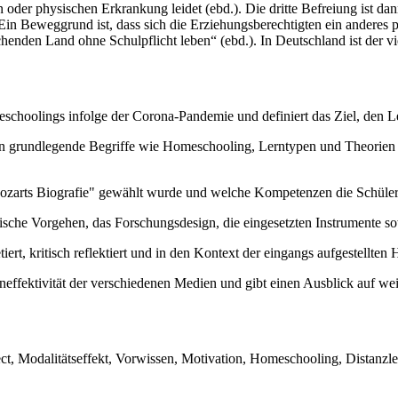
n oder physischen Erkrankung leidet (ebd.). Die dritte Befreiung ist da
 Ein Beweggrund ist, dass sich die Erziehungsberechtigten ein anderes
chenden Land ohne Schulpflicht leben“ (ebd.). In Deutschland ist der 
choolings infolge der Corona-Pandemie und definiert das Ziel, den Ler
n grundlegende Begriffe wie Homeschooling, Lerntypen und Theorien z
arts Biografie" gewählt wurde und welche Kompetenzen die Schülerin
ische Vorgehen, das Forschungsdesign, die eingesetzten Instrumente 
rt, kritisch reflektiert und in den Kontext der eingangs aufgestellten 
neffektivität der verschiedenen Medien und gibt einen Ausblick auf we
fect, Modalitätseffekt, Vorwissen, Motivation, Homeschooling, Distan