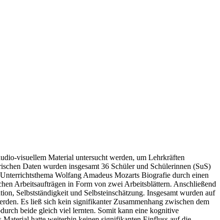
 audio-visuellem Material untersucht werden, um Lehrkräften
irischen Daten wurden insgesamt 36 Schüler und Schülerinnen (SuS)
m Unterrichtsthema Wolfang Amadeus Mozarts Biografie durch einen
lichen Arbeitsaufträgen in Form von zwei Arbeitsblättern. Anschließend
tion, Selbstständigkeit und Selbsteinschätzung. Insgesamt wurden auf
werden. Es ließ sich kein signifikanter Zusammenhang zwischen dem
rch beide gleich viel lernten. Somit kann eine kognitive
Material hatte weiterhin keinen signifikanten Einfluss auf die