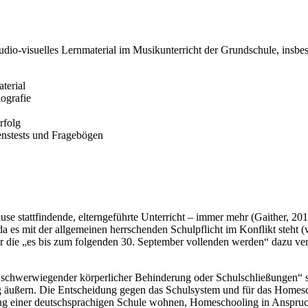
d audio-visuelles Lernmaterial im Musikunterricht der Grundschule, in
terial
ografie
rfolg
enstests und Fragebögen
use stattfindende, elterngeführte Unterricht – immer mehr (Gaither, 2
a es mit der allgemeinen herrschenden Schulpflicht im Konflikt steht (
r die „es bis zum folgenden 30. September vollenden werden“ dazu verpf
 schwerwiegender körperlicher Behinderung oder Schulschließungen“ s
äußern. Die Entscheidung gegen das Schulsystem und für das Homesch
g einer deutschsprachigen Schule wohnen, Homeschooling in Anspruch 