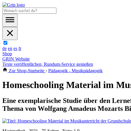
de
en
es
fr
Shop
GRIN Website
Texte veröffentlichen, Rundum-Service genießen
Zur Shop-Startseite
›
Pädagogik - Musikpädagogik
Homeschooling Material im Mus
Eine exemplarische Studie über den Lernef
Thema von Wolfgang Amadeus Mozarts Bi
Masterarbeit , 2021 , 75 Seiten , Note: 1,0