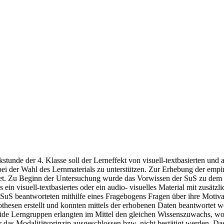
stunde der 4. Klasse soll der Lerneffekt von visuell-textbasierten und
ei der Wahl des Lernmaterials zu unterstützen. Zur Erhebung der emp
estet. Zu Beginn der Untersuchung wurde das Vorwissen der SuS zu de
ein visuell-textbasiertes oder ein audio- visuelles Material mit zusätz
 SuS beantworteten mithilfe eines Fragebogens Fragen über ihre Motiva
hesen erstellt und konnten mittels der erhobenen Daten beantwortet 
de Lerngruppen erlangten im Mittel den gleichen Wissenszuwachs, wodu
das Modalitätsprinzip ausgeschlossen bzw. nicht bestätigt werden. Das 