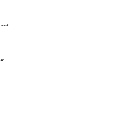
tudie
sse