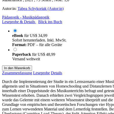
Autor:in:
Tabea Schykoriak (Autor:in)
Pädagogik - Musikpädagogik
Leseprobe & Details
Blick ins Buch
eBook
für
US$ 34,99
Sofort herunterladen. Inkl. MwSt.
Format:
PDF – für alle Geräte
Paperback
für
US$ 48,99
Versand weltweit
In den Warenkorb
Zusammenfassung
Leseprobe
Details
Durch die Implementierung der Studie in ein Lernszenario einer Musik
allgemein und in Situationen von Homeschooling und Distanzlernen b
innerhalb einer Doppelstunde des Musikunterrichts befragt und get
Wissenstest erhoben. Danach erhielten zwei Vergleichsgruppen jeweils 
wurde das Gelernte mit einem weiteren Wissenstest überprüft und die
Grundlage von empirischen und theoretischen Forschungen vier Hypot
zum Lernen verwendeten Material und dem Lernerfolg feststellen. Bei
Überlastung (Cognitive-Load-Theory), der Split-Attention-Effekt oder 