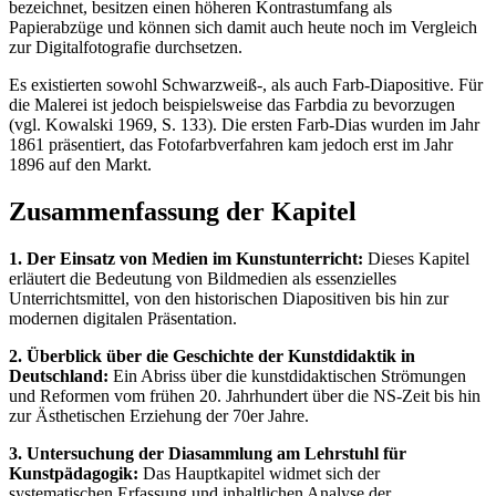
bezeichnet, besitzen einen höheren Kontrastumfang als
Papierabzüge und können sich damit auch heute noch im Vergleich
zur Digitalfotografie durchsetzen.
Es existierten sowohl Schwarzweiß-, als auch Farb-Diapositive. Für
die Malerei ist jedoch beispielsweise das Farbdia zu bevorzugen
(vgl. Kowalski 1969, S. 133). Die ersten Farb-Dias wurden im Jahr
1861 präsentiert, das Fotofarbverfahren kam jedoch erst im Jahr
1896 auf den Markt.
Zusammenfassung der Kapitel
1. Der Einsatz von Medien im Kunstunterricht:
Dieses Kapitel
erläutert die Bedeutung von Bildmedien als essenzielles
Unterrichtsmittel, von den historischen Diapositiven bis hin zur
modernen digitalen Präsentation.
2. Überblick über die Geschichte der Kunstdidaktik in
Deutschland:
Ein Abriss über die kunstdidaktischen Strömungen
und Reformen vom frühen 20. Jahrhundert über die NS-Zeit bis hin
zur Ästhetischen Erziehung der 70er Jahre.
3. Untersuchung der Diasammlung am Lehrstuhl für
Kunstpädagogik:
Das Hauptkapitel widmet sich der
systematischen Erfassung und inhaltlichen Analyse der