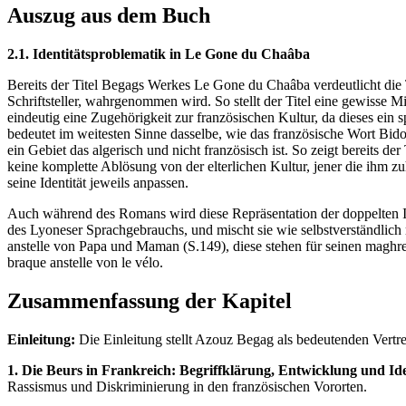
Auszug aus dem Buch
2.1. Identitätsproblematik in Le Gone du Chaâba
Bereits der Titel Begags Werkes Le Gone du Chaâba verdeutlicht die
Schriftsteller, wahrgenommen wird. So stellt der Titel eine gewisse
eindeutig eine Zugehörigkeit zur französischen Kultur, da dieses ein
bedeutet im weitesten Sinne dasselbe, wie das französische Wort Bid
ein Gebiet das algerisch und nicht französisch ist. So zeigt bereits de
keine komplette Ablösung von der elterlichen Kultur, jener die ihm zu
seine Identität jeweils anpassen.
Auch während des Romans wird diese Repräsentation der doppelten I
des Lyoneser Sprachgebrauchs, und mischt sie wie selbstverständlich
anstelle von Papa und Maman (S.149), diese stehen für seinen maghreb
braque anstelle von le vélo.
Zusammenfassung der Kapitel
Einleitung:
Die Einleitung stellt Azouz Begag als bedeutenden Vertret
1. Die Beurs in Frankreich: Begriffklärung, Entwicklung und Ide
Rassismus und Diskriminierung in den französischen Vororten.