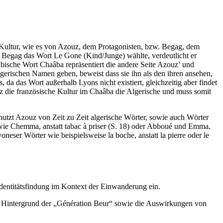
 Kultur, wie es von Azouz, dem Protagonisten, bzw. Begag, dem
s Begag das Wort Le Gone (Kind/Junge) wählte, verdeutlicht er
abische Wort Chaâba repräsentiert die andere Seite Azouz’ und
gerischen Namen geben, beweist dass sie ihn als den ihren ansehen,
, da das Wort außerhalb Lyons nicht existiert, gleichzeitig aber findet
ouz die französische Kultur im Chaâba die Algerische und muss somit
tzt Azouz von Zeit zu Zeit algerische Wörter, sowie auch Wörter
r wie Chemma, anstatt tabac à priser (S. 18) oder Abboué und Emma,
eser Wörter wie beispielsweise la boche, anstatt la pierre oder le
 Identitätsfindung im Kontext der Einwanderung ein.
en Hintergrund der „Génération Beur“ sowie die Auswirkungen von