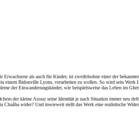
wachsene als auch für Kinder, ist zweifelsohne einer der bekanntesten
n in einem Bidonville Lyons, verarbeiten zu wollen. So wird sein Wer
Probleme der Einwanderungskinder, wie beispielsweise das Leben im Ghet
em der kleine Azouz seine Identität je nach Situation immer neu defini
du Chaâba wider? Und inwieweit stellt das Werk eine realistische Widers