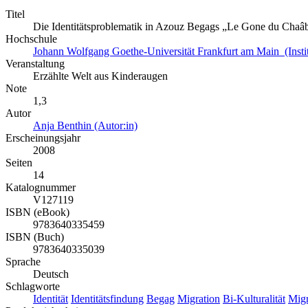
Titel
Die Identitätsproblematik in Azouz Begags „Le Gone du Chaâ
Hochschule
Johann Wolfgang Goethe-Universität Frankfurt am Main (Insti
Veranstaltung
Erzählte Welt aus Kinderaugen
Note
1,3
Autor
Anja Benthin (Autor:in)
Erscheinungsjahr
2008
Seiten
14
Katalognummer
V127119
ISBN (eBook)
9783640335459
ISBN (Buch)
9783640335039
Sprache
Deutsch
Schlagworte
Identität
Identitätsfindung
Begag
Migration
Bi-Kulturalität
Migr