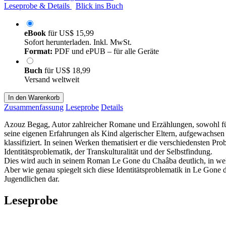
Leseprobe & Details
Blick ins Buch
eBook
für
US$ 15,99
Sofort herunterladen. Inkl. MwSt.
Format:
PDF und ePUB – für alle Geräte
Buch
für
US$ 18,99
Versand weltweit
In den Warenkorb
Zusammenfassung
Leseprobe
Details
Azouz Begag, Autor zahlreicher Romane und Erzählungen, sowohl für Er
seine eigenen Erfahrungen als Kind algerischer Eltern, aufgewachse
klassifiziert. In seinen Werken thematisiert er die verschiedensten 
Identitätsproblematik, der Transkulturalität und der Selbstfindung.
Dies wird auch in seinem Roman Le Gone du Chaâba deutlich, in welch
Aber wie genau spiegelt sich diese Identitätsproblematik in Le Gone 
Jugendlichen dar.
Leseprobe