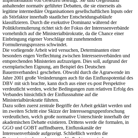
Implementation von Gesetzen beteiligt. Sie sind Gegenstand
anhaltender normativ geführter Debatten, die sie einerseits als
legitime intermediäre Organisationen gesellschaftlichen Inputs oder
als Störfaktor innerhalb staatlicher Entscheidungsabläufe
klassifizieren. Durch die exekutive Dominanz während der
Politikformulierung richtet sich der Fokus der Interessenverbände
vornehmlich auf die Ministerialbürokratie, da die Chance einer
Einbringung eigener Vorschläge mit zunehmendem
Formulierungsprozess schwindet.
Die vorliegende Arbeit wird versuchen, Determinanten einer
besonders engen Verflechtung zwischen Interessenverbänden und
entsprechenden Ministerien aufzuzeigen. Dies soll, aufgrund der
exemplarischen Eignung, am Beispiel des Deutschen
Bauernverbandes1 geschehen. Obwohl durch die Agrarwende im
Jahre 2001 große Veränderungen auch für das Einflusspotential des
DBV mit sich brachte, kann doch aus einer ex-post Perspektive
verdeutlicht werden, welche Bedingungen zum relativen Erfolg des
Verbandes hinsichtlich der Einflussnahme auf die
Ministerialbürokratie führten.
Dazu sollen zuerst zentrale Begriffe der Arbeit geklärt werden und
im zweiten Schritt eine Skizze der Interessengruppenforschung
verdeutlichen, welch große normative Unterschiede innerhalb der
akademischen Debatte existieren. Drittens werde die formalen, in
GGO und GOBT auffindbaren, Einflusskanäle der
Interessenverbände aufgezeigt. Schließlich werden die