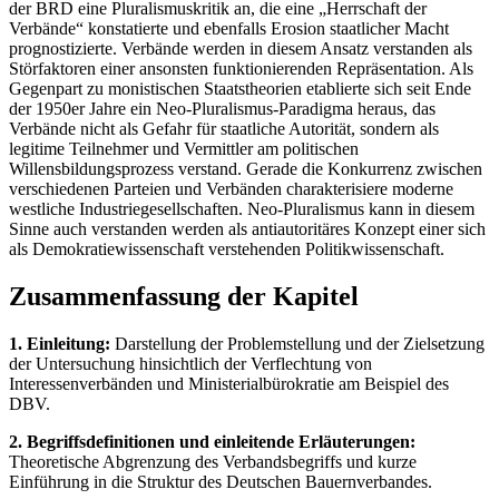
der BRD eine Pluralismuskritik an, die eine „Herrschaft der
Verbände“ konstatierte und ebenfalls Erosion staatlicher Macht
prognostizierte. Verbände werden in diesem Ansatz verstanden als
Störfaktoren einer ansonsten funktionierenden Repräsentation. Als
Gegenpart zu monistischen Staatstheorien etablierte sich seit Ende
der 1950er Jahre ein Neo-Pluralismus-Paradigma heraus, das
Verbände nicht als Gefahr für staatliche Autorität, sondern als
legitime Teilnehmer und Vermittler am politischen
Willensbildungsprozess verstand. Gerade die Konkurrenz zwischen
verschiedenen Parteien und Verbänden charakterisiere moderne
westliche Industriegesellschaften. Neo-Pluralismus kann in diesem
Sinne auch verstanden werden als antiautoritäres Konzept einer sich
als Demokratiewissenschaft verstehenden Politikwissenschaft.
Zusammenfassung der Kapitel
1. Einleitung:
Darstellung der Problemstellung und der Zielsetzung
der Untersuchung hinsichtlich der Verflechtung von
Interessenverbänden und Ministerialbürokratie am Beispiel des
DBV.
2. Begriffsdefinitionen und einleitende Erläuterungen:
Theoretische Abgrenzung des Verbandsbegriffs und kurze
Einführung in die Struktur des Deutschen Bauernverbandes.