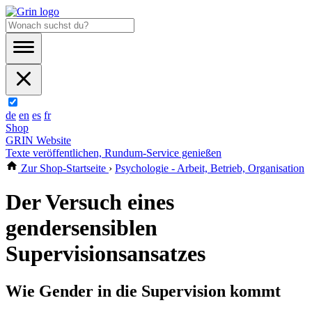
de
en
es
fr
Shop
GRIN Website
Texte veröffentlichen, Rundum-Service genießen
Zur Shop-Startseite
›
Psychologie - Arbeit, Betrieb, Organisation
Der Versuch eines
gendersensiblen
Supervisionsansatzes
Wie Gender in die Supervision kommt