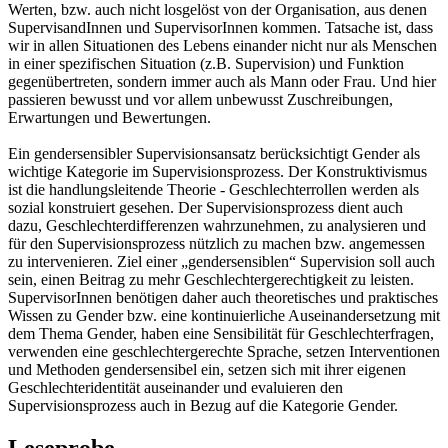
Werten, bzw. auch nicht losgelöst von der Organisation, aus denen
SupervisandInnen und SupervisorInnen kommen. Tatsache ist, dass
wir in allen Situationen des Lebens einander nicht nur als Menschen
in einer spezifischen Situation (z.B. Supervision) und Funktion
gegenübertreten, sondern immer auch als Mann oder Frau. Und hier
passieren bewusst und vor allem unbewusst Zuschreibungen,
Erwartungen und Bewertungen.
Ein gendersensibler Supervisionsansatz berücksichtigt Gender als
wichtige Kategorie im Supervisionsprozess. Der Konstruktivismus
ist die handlungsleitende Theorie - Geschlechterrollen werden als
sozial konstruiert gesehen. Der Supervisionsprozess dient auch
dazu, Geschlechterdifferenzen wahrzunehmen, zu analysieren und
für den Supervisionsprozess nützlich zu machen bzw. angemessen
zu intervenieren. Ziel einer „gendersensiblen“ Supervision soll auch
sein, einen Beitrag zu mehr Geschlechtergerechtigkeit zu leisten.
SupervisorInnen benötigen daher auch theoretisches und praktisches
Wissen zu Gender bzw. eine kontinuierliche Auseinandersetzung mit
dem Thema Gender, haben eine Sensibilität für Geschlechterfragen,
verwenden eine geschlechtergerechte Sprache, setzen Interventionen
und Methoden gendersensibel ein, setzen sich mit ihrer eigenen
Geschlechteridentität auseinander und evaluieren den
Supervisionsprozess auch in Bezug auf die Kategorie Gender.
Leseprobe