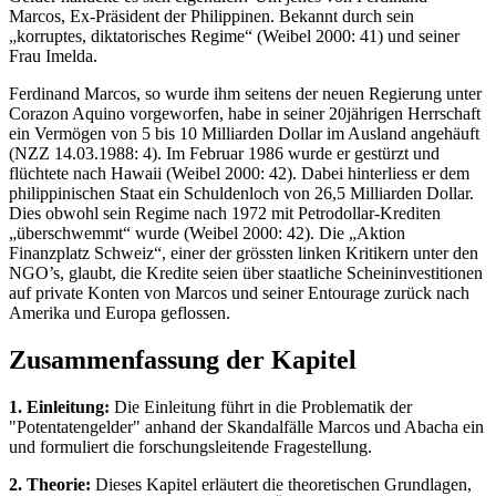
Marcos, Ex-Präsident der Philippinen. Bekannt durch sein
„korruptes, diktatorisches Regime“ (Weibel 2000: 41) und seiner
Frau Imelda.
Ferdinand Marcos, so wurde ihm seitens der neuen Regierung unter
Corazon Aquino vorgeworfen, habe in seiner 20jährigen Herrschaft
ein Vermögen von 5 bis 10 Milliarden Dollar im Ausland angehäuft
(NZZ 14.03.1988: 4). Im Februar 1986 wurde er gestürzt und
flüchtete nach Hawaii (Weibel 2000: 42). Dabei hinterliess er dem
philippinischen Staat ein Schuldenloch von 26,5 Milliarden Dollar.
Dies obwohl sein Regime nach 1972 mit Petrodollar-Krediten
„überschwemmt“ wurde (Weibel 2000: 42). Die „Aktion
Finanzplatz Schweiz“, einer der grössten linken Kritikern unter den
NGO’s, glaubt, die Kredite seien über staatliche Scheininvestitionen
auf private Konten von Marcos und seiner Entourage zurück nach
Amerika und Europa geflossen.
Zusammenfassung der Kapitel
1. Einleitung:
Die Einleitung führt in die Problematik der
"Potentatengelder" anhand der Skandalfälle Marcos und Abacha ein
und formuliert die forschungsleitende Fragestellung.
2. Theorie:
Dieses Kapitel erläutert die theoretischen Grundlagen,