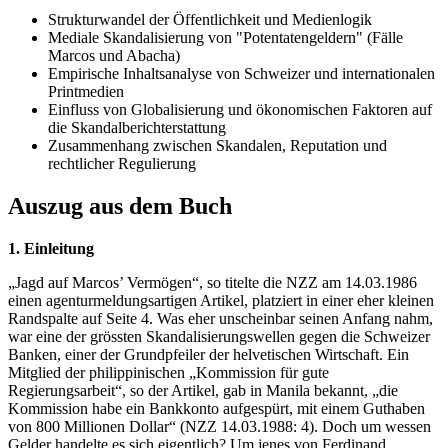
Strukturwandel der Öffentlichkeit und Medienlogik
Mediale Skandalisierung von "Potentatengeldern" (Fälle
Marcos und Abacha)
Empirische Inhaltsanalyse von Schweizer und internationalen
Printmedien
Einfluss von Globalisierung und ökonomischen Faktoren auf
die Skandalberichterstattung
Zusammenhang zwischen Skandalen, Reputation und
rechtlicher Regulierung
Auszug aus dem Buch
1. Einleitung
„Jagd auf Marcos’ Vermögen“, so titelte die NZZ am 14.03.1986
einen agenturmeldungsartigen Artikel, platziert in einer eher kleinen
Randspalte auf Seite 4. Was eher unscheinbar seinen Anfang nahm,
war eine der grössten Skandalisierungswellen gegen die Schweizer
Banken, einer der Grundpfeiler der helvetischen Wirtschaft. Ein
Mitglied der philippinischen „Kommission für gute
Regierungsarbeit“, so der Artikel, gab in Manila bekannt, „die
Kommission habe ein Bankkonto aufgespürt, mit einem Guthaben
von 800 Millionen Dollar“ (NZZ 14.03.1988: 4). Doch um wessen
Gelder handelte es sich eigentlich? Um jenes von Ferdinand