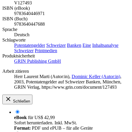
V127493
ISBN (eBook)
9783640446971
ISBN (Buch)
9783640447688
Sprache
Deutsch
Schlagworte
Potentatengelder
Schweizer
Banken
Eine
Inhaltsanalyse
Schweizer
Printmedien
Produktsicherheit
GRIN Publishing GmbH
Arbeit zitieren
Herr Laurent Marti (Autor:in)
,
Dominic Keller (Autor:in)
,
2003, Potentatengelder auf Schweizer Banken, München,
GRIN Verlag, https://www.grin.com/document/127493
Schließen
eBook
für
US$ 42,99
Sofort herunterladen. Inkl. MwSt.
Format:
PDF und ePUB – für alle Geräte