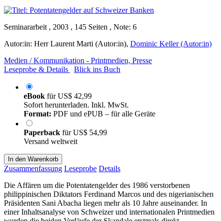
Seminararbeit , 2003 , 145 Seiten , Note: 6
Autor:in:
Herr Laurent Marti (Autor:in)
,
Dominic Keller (Autor:in)
Medien / Kommunikation - Printmedien, Presse
Leseprobe & Details
Blick ins Buch
eBook
für
US$ 42,99
Sofort herunterladen. Inkl. MwSt.
Format:
PDF und ePUB – für alle Geräte
Paperback
für
US$ 54,99
Versand weltweit
In den Warenkorb
Zusammenfassung
Leseprobe
Details
Die Affären um die Potentatengelder des 1986 verstorbenen
philippinischen Diktators Ferdinand Marcos und des nigerianischen
Präsidenten Sani Abacha liegen mehr als 10 Jahre auseinander. In
einer Inhaltsanalyse von Schweizer und internationalen Printmedien
wurden die beiden Verläufe der Skandale erstmals direkt