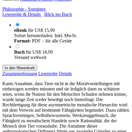
Philosophie - Sonstiges
Leseprobe & Details
Blick ins Buch
eBook
für
US$ 15,99
Sofort herunterladen. Inkl. MwSt.
Format:
PDF – für alle Geräte
Buch
für
US$ 18,99
Versand weltweit
In den Warenkorb
Zusammenfassung
Leseprobe
Details
Kants Annahme, dass Tiere nicht in die Moralvorstellungen mit
einbezogen werden müssten und sie lediglich dann zu schützen
seien, wenn ihr Nutzen für den Menschen Schaden nehmen könne,
wurde lange Zeit weder beseitigt noch hinterfragt. Die
Rechtfertigung für diese asymmetrische moralische Hierarchie wird
mit dem Verweis auf bestimmte Fähigkeiten begründet. Dazu zählen
Sprachvermögen, Selbstbewusstsein, Werkzeuggebrauch, die
Fähigkeit zu moralischem Handeln sowie Rationalität, die der
Mensch dem Tier voraushabe. Die Annahme dieser
anthropologischen Differenz führte aus zweierlei Gründen zu einer