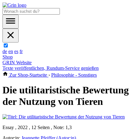
de
en
es
fr
Shop
GRIN Website
Texte veröffentlichen, Rundum-Service genießen
Zur Shop-Startseite
›
Philosophie - Sonstiges
Die utilitaristische Bewertung
der Nutzung von Tieren
Essay , 2022 , 12 Seiten , Note: 1,3
Autor:in:
Jeannette Pfeiffer (Autor:in)