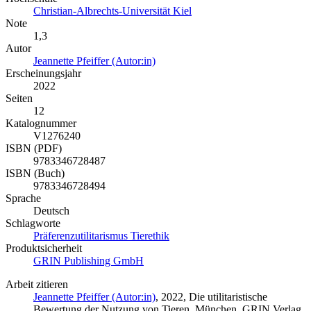
Christian-Albrechts-Universität Kiel
Note
1,3
Autor
Jeannette Pfeiffer (Autor:in)
Erscheinungsjahr
2022
Seiten
12
Katalognummer
V1276240
ISBN (PDF)
9783346728487
ISBN (Buch)
9783346728494
Sprache
Deutsch
Schlagworte
Präferenzutilitarismus Tierethik
Produktsicherheit
GRIN Publishing GmbH
Arbeit zitieren
Jeannette Pfeiffer (Autor:in)
, 2022, Die utilitaristische
Bewertung der Nutzung von Tieren, München, GRIN Verlag,