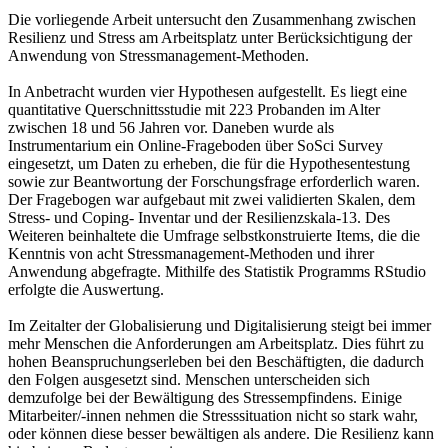
Die vorliegende Arbeit untersucht den Zusammenhang zwischen
Resilienz und Stress am Arbeitsplatz unter Berücksichtigung der
Anwendung von Stressmanagement-Methoden.
In Anbetracht wurden vier Hypothesen aufgestellt. Es liegt eine
quantitative Querschnittsstudie mit 223 Probanden im Alter
zwischen 18 und 56 Jahren vor. Daneben wurde als
Instrumentarium ein Online-Frageboden über SoSci Survey
eingesetzt, um Daten zu erheben, die für die Hypothesentestung
sowie zur Beantwortung der Forschungsfrage erforderlich waren.
Der Fragebogen war aufgebaut mit zwei validierten Skalen, dem
Stress- und Coping- Inventar und der Resilienzskala-13. Des
Weiteren beinhaltete die Umfrage selbstkonstruierte Items, die die
Kenntnis von acht Stressmanagement-Methoden und ihrer
Anwendung abgefragte. Mithilfe des Statistik Programms RStudio
erfolgte die Auswertung.
Im Zeitalter der Globalisierung und Digitalisierung steigt bei immer
mehr Menschen die Anforderungen am Arbeitsplatz. Dies führt zu
hohen Beanspruchungserleben bei den Beschäftigten, die dadurch
den Folgen ausgesetzt sind. Menschen unterscheiden sich
demzufolge bei der Bewältigung des Stressempfindens. Einige
Mitarbeiter/-innen nehmen die Stresssituation nicht so stark wahr,
oder können diese besser bewältigen als andere. Die Resilienz kann