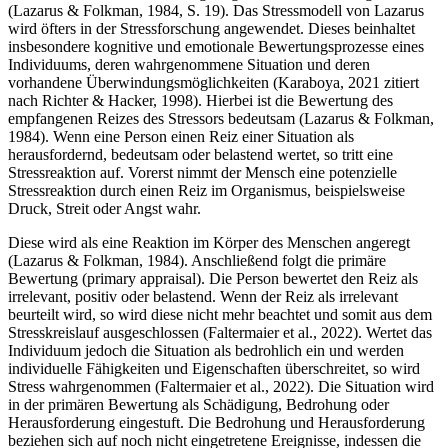
(Lazarus & Folkman, 1984, S. 19). Das Stressmodell von Lazarus
wird öfters in der Stressforschung angewendet. Dieses beinhaltet
insbesondere kognitive und emotionale Bewertungsprozesse eines
Individuums, deren wahrgenommene Situation und deren
vorhandene Überwindungsmöglichkeiten (Karaboya, 2021 zitiert
nach Richter & Hacker, 1998). Hierbei ist die Bewertung des
empfangenen Reizes des Stressors bedeutsam (Lazarus & Folkman,
1984). Wenn eine Person einen Reiz einer Situation als
herausfordernd, bedeutsam oder belastend wertet, so tritt eine
Stressreaktion auf. Vorerst nimmt der Mensch eine potenzielle
Stressreaktion durch einen Reiz im Organismus, beispielsweise
Druck, Streit oder Angst wahr.
Diese wird als eine Reaktion im Körper des Menschen angeregt
(Lazarus & Folkman, 1984). Anschließend folgt die primäre
Bewertung (primary appraisal). Die Person bewertet den Reiz als
irrelevant, positiv oder belastend. Wenn der Reiz als irrelevant
beurteilt wird, so wird diese nicht mehr beachtet und somit aus dem
Stresskreislauf ausgeschlossen (Faltermaier et al., 2022). Wertet das
Individuum jedoch die Situation als bedrohlich ein und werden
individuelle Fähigkeiten und Eigenschaften überschreitet, so wird
Stress wahrgenommen (Faltermaier et al., 2022). Die Situation wird
in der primären Bewertung als Schädigung, Bedrohung oder
Herausforderung eingestuft. Die Bedrohung und Herausforderung
beziehen sich auf noch nicht eingetretene Ereignisse, indessen die