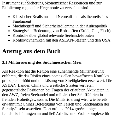
Instrument zur Sicherung ökonomischer Ressourcen und zur
Etablierung regionaler Hegemonie zu verstehen sind.
Klassischer Realismus und Neorealismus als theoretisches
Fundament
Machtbegriff und Sicherheitsdilemma in der Außenpolitik
Strategische Bedeutung von Rohstoffen (Erdöl, Gas, Fisch)
Kontrolle über global relevante Seehandelsrouten
Konfliktdynamiken mit den ASEAN-Staaten und den USA
Auszug aus dem Buch
3.1 Militarisierung des Südchinesischen Meer
Als Reaktion hat die Region eine zunehmende Militarisierung
erfahren, die das Risiko eines potenziellen bewaffneten Konflikts
prinzipiell erhöht und die Lösung von Streitigkeiten erschwert. Die
ASEAN-Länder, China und westliche Staaten vertreten
gegensätzliche Positionen bei Fragen der erlaubten Aktivitäten in
den AWZ, freien Seehandel und militärischer Schifffahrten in
fremden Hoheitsgewässern. Die Militarisierung wird wie bereits
erwähnt mit Chinas Befestigung von Felsen und Sandbänken der
Spratly-Inseln assoziiert. Dort ordnete 2014 großräumige
Landaufschüttungen an und ließ Arbeits- und Wohnkomplexe für