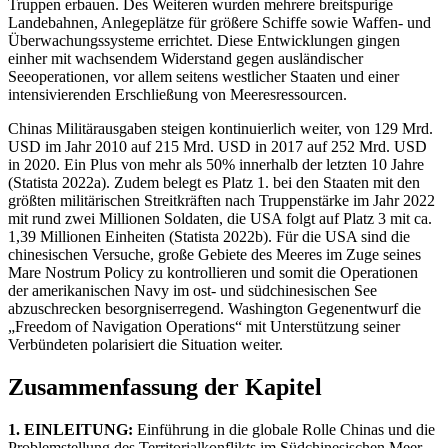
Truppen erbauen. Des Weiteren wurden mehrere breitspurige
Landebahnen, Anlegeplätze für größere Schiffe sowie Waffen- und
Überwachungssysteme errichtet. Diese Entwicklungen gingen
einher mit wachsendem Widerstand gegen ausländischer
Seeoperationen, vor allem seitens westlicher Staaten und einer
intensivierenden Erschließung von Meeresressourcen.
Chinas Militärausgaben steigen kontinuierlich weiter, von 129 Mrd.
USD im Jahr 2010 auf 215 Mrd. USD in 2017 auf 252 Mrd. USD
in 2020. Ein Plus von mehr als 50% innerhalb der letzten 10 Jahre
(Statista 2022a). Zudem belegt es Platz 1. bei den Staaten mit den
größten militärischen Streitkräften nach Truppenstärke im Jahr 2022
mit rund zwei Millionen Soldaten, die USA folgt auf Platz 3 mit ca.
1,39 Millionen Einheiten (Statista 2022b). Für die USA sind die
chinesischen Versuche, große Gebiete des Meeres im Zuge seines
Mare Nostrum Policy zu kontrollieren und somit die Operationen
der amerikanischen Navy im ost- und südchinesischen See
abzuschrecken besorgniserregend. Washington Gegenentwurf die
„Freedom of Navigation Operations“ mit Unterstützung seiner
Verbündeten polarisiert die Situation weiter.
Zusammenfassung der Kapitel
1. EINLEITUNG:
Einführung in die globale Rolle Chinas und die
Problemstellung des Territorialkonflikts im Südchinesischen Meer,