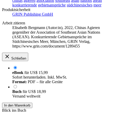
chinas
agieren
association
southeast
asian
nations
asean
konkurrierende
gebietsansprüche
südchinesisches
meer
Produktsicherheit
GRIN Publishing GmbH
Arbeit zitieren
Elisabeth Bergmann (Autor:in)
, 2022, Chinas Agieren
gegenüber der Association of Southeast Asian Nations
(ASEAN). Konkurrierende Gebietsansprüche im
Südchinesisches Meer, München, GRIN Verlag,
https://www.grin.com/document/1289455
Schließen
eBook
für
US$ 15,99
Sofort herunterladen. Inkl. MwSt.
Format:
PDF – für alle Geräte
Buch
für
US$ 18,99
Versand weltweit
In den Warenkorb
Blick ins Buch