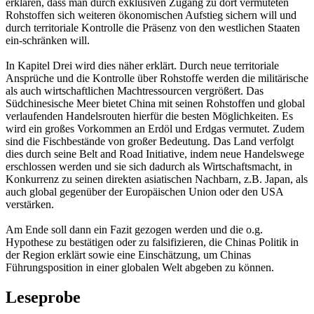
erklären, dass man durch exklusiven Zugang zu dort vermuteten
Rohstoffen sich weiteren ökonomischen Aufstieg sichern will und
durch territoriale Kontrolle die Präsenz von den westlichen Staaten
ein-schränken will.
In Kapitel Drei wird dies näher erklärt. Durch neue territoriale
Ansprüche und die Kontrolle über Rohstoffe werden die militärische
als auch wirtschaftlichen Machtressourcen vergrößert. Das
Südchinesische Meer bietet China mit seinen Rohstoffen und global
verlaufenden Handelsrouten hierfür die besten Möglichkeiten. Es
wird ein großes Vorkommen an Erdöl und Erdgas vermutet. Zudem
sind die Fischbestände von großer Bedeutung. Das Land verfolgt
dies durch seine Belt and Road Initiative, indem neue Handelswege
erschlossen werden und sie sich dadurch als Wirtschaftsmacht, in
Konkurrenz zu seinen direkten asiatischen Nachbarn, z.B. Japan, als
auch global gegenüber der Europäischen Union oder den USA
verstärken.
Am Ende soll dann ein Fazit gezogen werden und die o.g.
Hypothese zu bestätigen oder zu falsifizieren, die Chinas Politik in
der Region erklärt sowie eine Einschätzung, um Chinas
Führungsposition in einer globalen Welt abgeben zu können.
Leseprobe