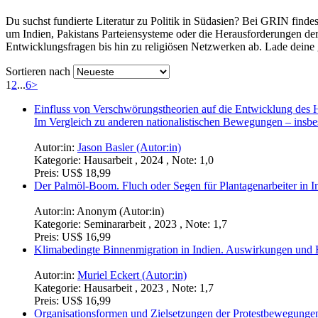
Du suchst fundierte Literatur zu Politik in Südasien? Bei GRIN find
um Indien, Pakistans Parteiensysteme oder die Herausforderungen de
Entwicklungsfragen bis hin zu religiösen Netzwerken ab. Lade deine
Sortieren nach
1
2
...
6
>
Einfluss von Verschwörungstheorien auf die Entwicklung des 
Im Vergleich zu anderen nationalistischen Bewegungen – insbe
Autor:in:
Jason Basler (Autor:in)
Kategorie:
Hausarbeit , 2024 , Note: 1,0
Preis:
US$ 18,99
Der Palmöl-Boom. Fluch oder Segen für Plantagenarbeiter in I
Autor:in:
Anonym (Autor:in)
Kategorie:
Seminararbeit , 2023 , Note: 1,7
Preis:
US$ 16,99
Klimabedingte Binnenmigration in Indien. Auswirkungen und
Autor:in:
Muriel Eckert (Autor:in)
Kategorie:
Hausarbeit , 2023 , Note: 1,7
Preis:
US$ 16,99
Organisationsformen und Zielsetzungen der Protestbewegunge