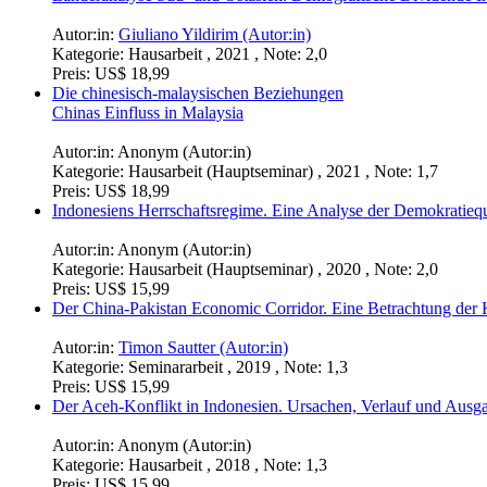
Autor:in:
Giuliano Yildirim (Autor:in)
Kategorie:
Hausarbeit , 2021 , Note: 2,0
Preis:
US$ 18,99
Die chinesisch-malaysischen Beziehungen
Chinas Einfluss in Malaysia
Autor:in:
Anonym (Autor:in)
Kategorie:
Hausarbeit (Hauptseminar) , 2021 , Note: 1,7
Preis:
US$ 18,99
Indonesiens Herrschaftsregime. Eine Analyse der Demokratiequ
Autor:in:
Anonym (Autor:in)
Kategorie:
Hausarbeit (Hauptseminar) , 2020 , Note: 2,0
Preis:
US$ 15,99
Der China-Pakistan Economic Corridor. Eine Betrachtung der 
Autor:in:
Timon Sautter (Autor:in)
Kategorie:
Seminararbeit , 2019 , Note: 1,3
Preis:
US$ 15,99
Der Aceh-Konflikt in Indonesien. Ursachen, Verlauf und Ausg
Autor:in:
Anonym (Autor:in)
Kategorie:
Hausarbeit , 2018 , Note: 1,3
Preis:
US$ 15,99