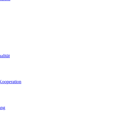
alität
Kooperation
ang