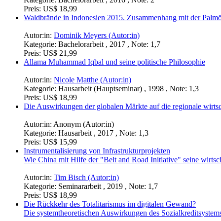
Preis:
US$ 18,99
Waldbrände in Indonesien 2015. Zusammenhang mit der Palmöl
Autor:in:
Dominik Meyers (Autor:in)
Kategorie:
Bachelorarbeit , 2017 , Note: 1,7
Preis:
US$ 21,99
Allama Muhammad Iqbal und seine politische Philosophie
Autor:in:
Nicole Matthe (Autor:in)
Kategorie:
Hausarbeit (Hauptseminar) , 1998 , Note: 1,3
Preis:
US$ 18,99
Die Auswirkungen der globalen Märkte auf die regionale wirt
Autor:in:
Anonym (Autor:in)
Kategorie:
Hausarbeit , 2017 , Note: 1,3
Preis:
US$ 15,99
Instrumentalisierung von Infrastrukturprojekten
Wie China mit Hilfe der "Belt and Road Initiative" seine wirtsch
Autor:in:
Tim Bisch (Autor:in)
Kategorie:
Seminararbeit , 2019 , Note: 1,7
Preis:
US$ 18,99
Die Rückkehr des Totalitarismus im digitalen Gewand?
Die systemtheoretischen Auswirkungen des Sozialkreditsystems