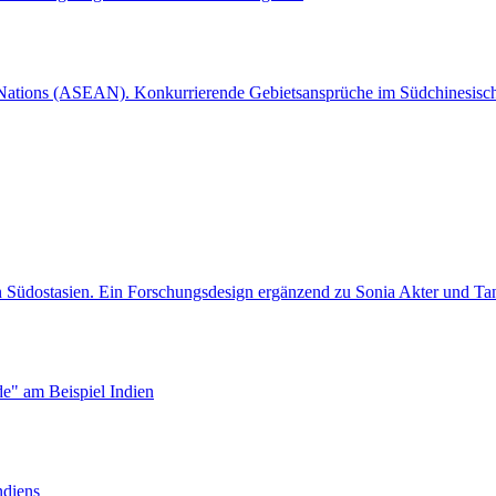
n Nations (ASEAN). Konkurrierende Gebietsansprüche im Südchinesisc
on Südostasien. Ein Forschungsdesign ergänzend zu Sonia Akter und T
de" am Beispiel Indien
ndiens