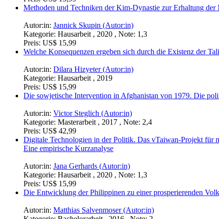
Methoden und Techniken der Kim-Dynastie zur Erhaltung der M
Autor:in:
Jannick Skupin (Autor:in)
Kategorie:
Hausarbeit , 2020 , Note: 1,3
Preis:
US$ 15,99
Welche Konsequenzen ergeben sich durch die Existenz der Tali
Autor:in:
Dilara Hizyeter (Autor:in)
Kategorie:
Hausarbeit , 2019
Preis:
US$ 15,99
Die sowjetische Intervention in Afghanistan von 1979. Die poli
Autor:in:
Victor Steglich (Autor:in)
Kategorie:
Masterarbeit , 2017 , Note: 2,4
Preis:
US$ 42,99
Digitale Technologien in der Politik. Das vTaiwan-Projekt fü
Eine empirische Kurzanalyse
Autor:in:
Jana Gerhards (Autor:in)
Kategorie:
Hausarbeit , 2020 , Note: 1,3
Preis:
US$ 15,99
Die Entwicklung der Philippinen zu einer prosperierenden Volk
Autor:in:
Matthias Salvenmoser (Autor:in)
Kategorie:
Bachelorarbeit , 2016 , Note: 2