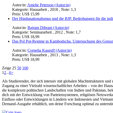
Autor:in:
Amelie Peterson (Autor:in)
Kategorie:
Hausarbeit , 2018 , Note: 1,3
Preis:
US$ 15,99
Der Hindunationalismus und die BJP. Bedrohungen für die ind
Autor:in:
Bajram Dibrani (Autor:in)
Kategorie:
Seminararbeit , 2012 , Note: 1,7
Preis:
US$ 18,99
Das Pol Pot-Regime in Kambodscha. Untersuchung des Genozid
Autor:in:
Cornelia Kauruff (Autor:in)
Kategorie:
Hausarbeit , 2013 , Note: 1,3
Preis:
US$ 18,99
Zeige
25
50
100
1
2
...
6
>
Als Studierender, der sich intensiv mit globalen Machtstrukturen und 
Zugang zu einer Vielzahl wissenschaftlicher Arbeiten – von der Hausa
die komplexen politischen Landschaften von Indien und Pakistan, bel
dich mit der Entwicklung von Parteiensystemen, religiösen Netzwerk
Einfluss oder Entwicklungen in Ländern wie Indonesien und Vietnam, 
Demand-Ausgabe erhältlich, um deine Forschung optimal zu unterstü