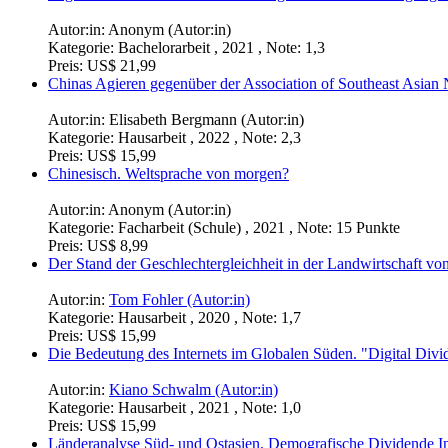
Autor:in:
Anonym (Autor:in)
Kategorie:
Bachelorarbeit , 2021 , Note: 1,3
Preis:
US$ 21,99
Chinas Agieren gegenüber der Association of Southeast Asia
Autor:in:
Elisabeth Bergmann (Autor:in)
Kategorie:
Hausarbeit , 2022 , Note: 2,3
Preis:
US$ 15,99
Chinesisch. Weltsprache von morgen?
Autor:in:
Anonym (Autor:in)
Kategorie:
Facharbeit (Schule) , 2021 , Note: 15 Punkte
Preis:
US$ 8,99
Der Stand der Geschlechtergleichheit in der Landwirtschaft v
Autor:in:
Tom Fohler (Autor:in)
Kategorie:
Hausarbeit , 2020 , Note: 1,7
Preis:
US$ 15,99
Die Bedeutung des Internets im Globalen Süden. "Digital Divi
Autor:in:
Kiano Schwalm (Autor:in)
Kategorie:
Hausarbeit , 2021 , Note: 1,0
Preis:
US$ 15,99
Länderanalyse Süd- und Ostasien. Demografische Dividende I