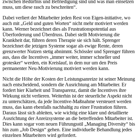
zwischen Bedürfnis und Befriedigung sind und was man einsetzen
muss, um diese rasch zu beschreiten“.
Dabei verliert der Mitarbeiter jeden Rest von Eigen-initiative, wo
auch mit „Geld und guten Worten“ nicht mehr motiviert werden
kann. Werner bezeichnet dies als Frustrationspotential aus
Überforderung und Überdruss. Dabei stellt Motivierung die
Krankheit dar, führen deren Therapie sie sich hält. Sprenger
bezeichnet die jetzigen Systeme sogar als ewige Rente, deren
grenzwerter Nutzen stetig abnimmt. Schössler und Sprenger führen
aus, dass die Incentives „immer weiter, immer schneller und
grotesker“ werden, ein Kreislauf, in dem nur um den Preis
permanenter Neu-Motivierung motiviert werden kann.
Nicht die Höhe der Kosten der Leistungsanreize ist seiner Meinung
nach entscheidend, sondern die Ausrichtung am Mitarbeiter. Er
fordert hier Klarheit und Transparenz, damit die Incentives ihre
Wirkung nicht verlieren. Weiterhin ist der steuerliche Aspekt nicht
zu unterschätzen, da jede Incentive-Maßnahme versteuert werden
muss, das kann ebenfalls nachhaltig zu einer Frustration führen.
Daraus lässt sich ableiten, wie wichtig eine klare und detaillierte
Ausrichtung der Anreizsysteme an die betreffenden Mitarbeiter ist.
Dies kann sogar vom neuen Führungsstil „Managing Diversity“ bis
hin zum „Job Design“ gehen. Eine individuelle Behandlung jedes
einzelnen Mitarbeiters wird gefordert.