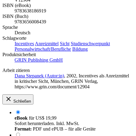
ISBN (eBook)
9783638186919
ISBN (Buch)
9783656008439
Sprache
Deutsch
Schlagworte
Incentives
Anreizmittel
Sicht
Studienschwerpunkt
Personalwirtschaft/Berufliche
Bildung
Produktsicherheit
GRIN Publishing GmbH
Arbeit zitieren
Dana Stepanek (Autor:in)
, 2002, Incentives als Anreizmittel
in kritischer Sicht, München, GRIN Verlag,
https://www.grin.com/document/12904
Schließen
eBook
für
US$ 19,99
Sofort herunterladen. Inkl. MwSt.
Format:
PDF und ePUB – für alle Geräte