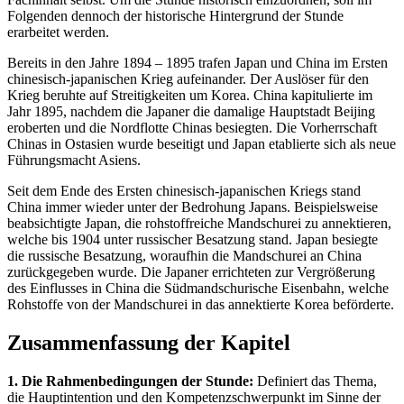
Folgenden dennoch der historische Hintergrund der Stunde
erarbeitet werden.
Bereits in den Jahre 1894 – 1895 trafen Japan und China im Ersten
chinesisch-japanischen Krieg aufeinander. Der Auslöser für den
Krieg beruhte auf Streitigkeiten um Korea. China kapitulierte im
Jahr 1895, nachdem die Japaner die damalige Hauptstadt Beijing
eroberten und die Nordflotte Chinas besiegten. Die Vorherrschaft
Chinas in Ostasien wurde beseitigt und Japan etablierte sich als neue
Führungsmacht Asiens.
Seit dem Ende des Ersten chinesisch-japanischen Kriegs stand
China immer wieder unter der Bedrohung Japans. Beispielsweise
beabsichtigte Japan, die rohstoffreiche Mandschurei zu annektieren,
welche bis 1904 unter russischer Besatzung stand. Japan besiegte
die russische Besatzung, woraufhin die Mandschurei an China
zurückgegeben wurde. Die Japaner errichteten zur Vergrößerung
des Einflusses in China die Südmandschurische Eisenbahn, welche
Rohstoffe von der Mandschurei in das annektierte Korea beförderte.
Zusammenfassung der Kapitel
1. Die Rahmenbedingungen der Stunde:
Definiert das Thema,
die Hauptintention und den Kompetenzschwerpunkt im Sinne der