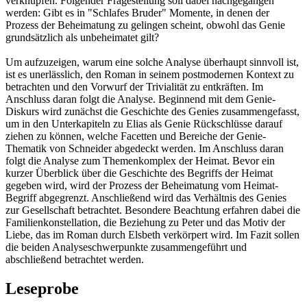
verknüpfen. Folgender Fragestellung soll dabei nachgegangen
werden: Gibt es in "Schlafes Bruder" Momente, in denen der
Prozess der Beheimatung zu gelingen scheint, obwohl das Genie
grundsätzlich als unbeheimatet gilt?
Um aufzuzeigen, warum eine solche Analyse überhaupt sinnvoll ist,
ist es unerlässlich, den Roman in seinem postmodernen Kontext zu
betrachten und den Vorwurf der Trivialität zu entkräften. Im
Anschluss daran folgt die Analyse. Beginnend mit dem Genie-
Diskurs wird zunächst die Geschichte des Genies zusammengefasst,
um in den Unterkapiteln zu Elias als Genie Rückschlüsse darauf
ziehen zu können, welche Facetten und Bereiche der Genie-
Thematik von Schneider abgedeckt werden. Im Anschluss daran
folgt die Analyse zum Themenkomplex der Heimat. Bevor ein
kurzer Überblick über die Geschichte des Begriffs der Heimat
gegeben wird, wird der Prozess der Beheimatung vom Heimat-
Begriff abgegrenzt. Anschließend wird das Verhältnis des Genies
zur Gesellschaft betrachtet. Besondere Beachtung erfahren dabei die
Familienkonstellation, die Beziehung zu Peter und das Motiv der
Liebe, das im Roman durch Elsbeth verkörpert wird. Im Fazit sollen
die beiden Analyseschwerpunkte zusammengeführt und
abschließend betrachtet werden.
Leseprobe