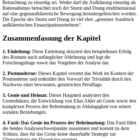
Betrachtung zu einseitig sei. Weder darf die Aufklärung einseitig als
Rationalismus betrachtet noch der Sturm und Drang eindimensional
auf eine gegenaufklärerische Bewegung heruntergebrochen werden.
Die Epoche des Sturm und Drang ist viel eher „genuiner Ausdruck
aufklärerischen Emanzipationsstrebens“.
Zusammenfassung der Kapitel
1. Einleitung:
Diese Einleitung skizziert den beispiellosen Erfolg
des Romans nach anfänglicher Ablehnung und legt die
Forschungsfrage sowie das Vorgehen der Analyse dar.
2. Postmoderne:
Dieses Kapitel verortet das Werk im Kontext der
Postmoderne und entkräftet den Vorwurf der Trivialität durch den
Nachweis einer bewussten, geistreichen Persiflage.
3. Genie und Heimat:
Dieser Hauptteil analysiert den
Geniediskurs, die Entwicklung von Elias Alder als Genie sowie den
komplexen Prozess der Beheimatung in Abhängigkeit von seinen
sozialen Beziehungen.
4. Fazit: Das Genie im Prozess der Beheimatung:
Das Fazit führt
die beiden Analyseschwerpunkte zusammen und kommt zu dem
Schluss, dass für das Genie keine dauerhafte Strategie zur
Überwindung der Dauerkrise existiert.