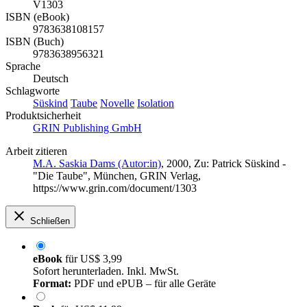
V1303
ISBN (eBook)
9783638108157
ISBN (Buch)
9783638956321
Sprache
Deutsch
Schlagworte
Süskind
Taube
Novelle
Isolation
Produktsicherheit
GRIN Publishing GmbH
Arbeit zitieren
M.A. Saskia Dams (Autor:in)
, 2000, Zu: Patrick Süskind -
"Die Taube", München, GRIN Verlag,
https://www.grin.com/document/1303
Schließen
eBook
für
US$ 3,99
Sofort herunterladen. Inkl. MwSt.
Format:
PDF und ePUB – für alle Geräte