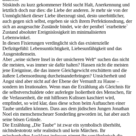
Süskinds zu kurz gekommener Held sucht Halt, Anerkennung und
letztlich doch nur dies: die Liebe der anderen. Je mehr sie von der
Unmöglichkeit dieser Liebe überzeugt sind, desto unerbittlicher,
auch gegen sich selbst, ergeben sie sich ihrem Perfektionsdrang, der
sich an ausgesuchte Zustände bindet, wie der penibel ´erarbeitete`
Zustand absoluter Ereignislosigkeit im minimalisierten
Lebenswinkel.
In diesen Fixierungen verdinglicht sich das existenzielle
Defizitgefühl: Lebensuntüchtigkeit, Liebesunfähigkeit und das
Ausgestoßensein.
Aber „seine sichere Insel in der unsicheren Welt“ suchen das nicht
die meisten, was immer sie dafür halten? Hassen nicht die meisten
jene Ereignisse, die das innere Gleichgewicht erschüttern und die
äußere Lebensordnung durcheinanderbringen? Unsicherheit und
Angst sind aber nicht auf der Ebene der Vernunft zu Hause –
sondern im Irrationalen. Wenn man die Erzählung als Gleichnis für
die selbstverschuldete oder auferlegte Isoliertheit des Menschen, für
die Verlassenheit, die mit hilflosen Kulissen kaschiert wird,
empfindet, so wird klar, dass diese schon beim Auftauchen einer
Taube umfallen können. Dass aus dem jüdischen Jungen Jonathan
Noel ein menschenscheuer Sonderling geworden ist, hat aber auch
seine bösen Gründe.
Die Erzählung „Die Taube“ ist zwar ein symbolisch überhöht,
nichtsdestotrotz sehr realistisch und kein Märchen. Ihr
märchenhafter Ausklang indessen nimmt ihr versöhnlerisch die