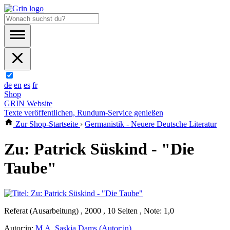
de
en
es
fr
Shop
GRIN Website
Texte veröffentlichen, Rundum-Service genießen
Zur Shop-Startseite
›
Germanistik - Neuere Deutsche Literatur
Zu: Patrick Süskind - "Die
Taube"
Referat (Ausarbeitung) , 2000 , 10 Seiten , Note: 1,0
Autor:in:
M.A. Saskia Dams (Autor:in)