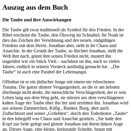
Auszug aus dem Buch
Die Taube und ihre Auswirkungen
Die Taube gilt zwar traditionell als Symbol für den Frieden. In der
Bibel erscheint die Taube, den Ölzweig im Schnabel; für Noah ist
dies das Zeichen der Versöhnung und des neuen, endgültigen
Friedens mit dem Herrn. Jonathan aber, sieht in ihr Chaos und
Anarchie. In der Gestalt der Taube, so fürchtet Jonathan, stellt die
Welt ihm nach, gönnt ihm seinen Frieden nicht, mustert ihn
ungerührt wie ein Stück Vieh – nachdem sie ihn, nach so vielen
Jahren, endlich in seinem Versteck ausfindig gemacht hat . „Die
Taube“ ist auch eine Parabel der Lebensangst.
Offenbar ist er ein jüdischer Junge mit einem nie erloschenen
Trauma. Die ganze düstere Vergangenheit, an die er am liebsten
überhaupt nicht denkt, die menschliche Verschlagenheit, der er sein
Leben lang aus dem Weg geht, sie stürzen aus dem verschlagenen
kalten Auge der Taube über ihn her und zerrütten ihn. Jonathan wird
aus seinem Zimmerchen, Käfig , Bunker, Burg, aber auch
Zufluchtsort und seiner „Geliebten“, durch den Todesboten „Taube“
in den Inbegriff von Chaos und Anarchie gestürzt. „Sie hatte den
Kopf zur Seite gelegt und glotzte Jonathan mit ihrem linken Auge
an. Dieses Auge, eine kleine, kreisrunde Scheibe, braun mit