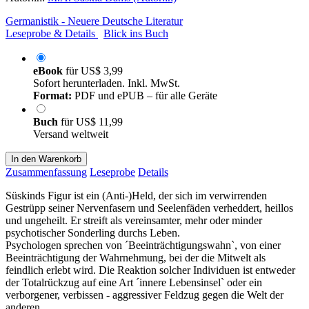
Germanistik - Neuere Deutsche Literatur
Leseprobe & Details
Blick ins Buch
eBook
für
US$ 3,99
Sofort herunterladen. Inkl. MwSt.
Format:
PDF und ePUB – für alle Geräte
Buch
für
US$ 11,99
Versand weltweit
In den Warenkorb
Zusammenfassung
Leseprobe
Details
Süskinds Figur ist ein (Anti-)Held, der sich im verwirrenden
Gestrüpp seiner Nervenfasern und Seelenfäden verheddert, heillos
und ungeheilt. Er streift als vereinsamter, mehr oder minder
psychotischer Sonderling durchs Leben.
Psychologen sprechen von ´Beeinträchtigungswahn`, von einer
Beeinträchtigung der Wahrnehmung, bei der die Mitwelt als
feindlich erlebt wird. Die Reaktion solcher Individuen ist entweder
der Totalrückzug auf eine Art ´innere Lebensinsel` oder ein
verborgener, verbissen - aggressiver Feldzug gegen die Welt der
anderen.