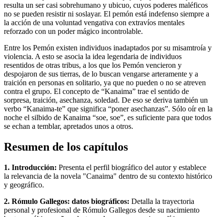
resulta un ser casi sobrehumano y ubicuo, cuyos poderes maléficos
no se pueden resistir ni soslayar. El pemón está indefenso siempre a
la acción de una voluntad vengativa con extravíos mentales
reforzado con un poder mágico incontrolable.
Entre los Pemón existen individuos inadaptados por su misamtroía y
violencia. A esto se asocia la idea legendaria de individuos
resentidos de otras tribus, a los que los Pemón vencieron y
despojaron de sus tierras, de lo buscan vengarse arteramente y a
traición en personas en solitario, ya que no pueden o no se atreven
contra el grupo. El concepto de “Kanaima” trae el sentido de
sorpresa, traición, asechanza, soledad. De eso se deriva también un
verbo “Kanaima-te” que significa “poner asechanzas”. Sólo oír en la
noche el silbido de Kanaima “soe, soe”, es suficiente para que todos
se echan a temblar, apretados unos a otros.
Resumen de los capítulos
1. Introducción:
Presenta el perfil biográfico del autor y establece
la relevancia de la novela "Canaima" dentro de su contexto histórico
y geográfico.
2. Rómulo Gallegos: datos biográficos:
Detalla la trayectoria
personal y profesional de Rómulo Gallegos desde su nacimiento