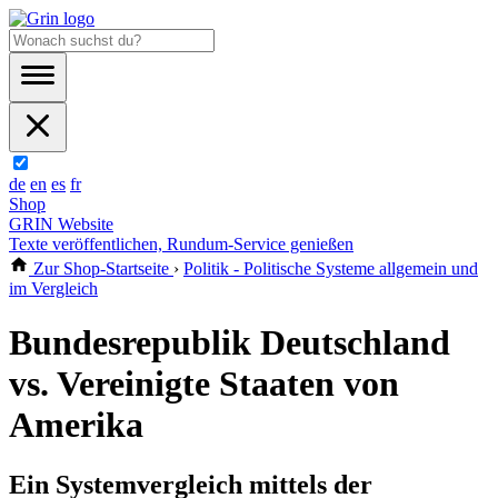
de
en
es
fr
Shop
GRIN Website
Texte veröffentlichen, Rundum-Service genießen
Zur Shop-Startseite
›
Politik - Politische Systeme allgemein und
im Vergleich
Bundesrepublik Deutschland
vs. Vereinigte Staaten von
Amerika
Ein Systemvergleich mittels der