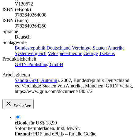
V130572
ISBN (eBook)
9783640364008
ISBN (Buch)
9783640364350
Sprache
Deutsch
Schlagworte
Bundesrepublik
Deutschland
Vereinigte
Staaten
Amerika
Systemvergleich
Vetospielertheorie
George
Tsebelis
Produktsicherheit
GRIN Publishing GmbH
Arbeit zitieren
Sandra Graf (Autor:in)
, 2007, Bundesrepublik Deutschland
vs. Vereinigte Staaten von Amerika, München, GRIN Verlag,
https://www.grin.com/document/130572
Schließen
eBook
für
US$ 18,99
Sofort herunterladen. Inkl. MwSt.
Format:
PDF und ePUB – für alle Geräte