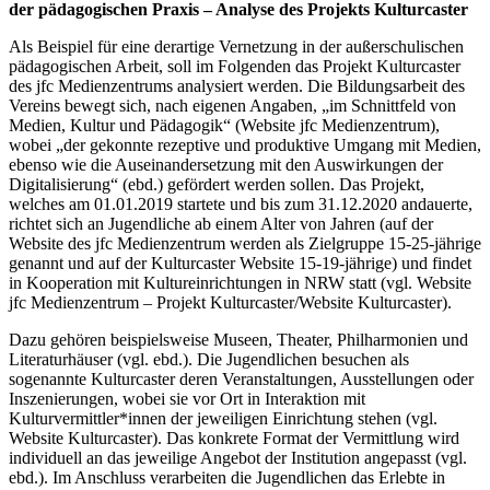
der pädagogischen Praxis – Analyse des Projekts Kulturcaster
Als Beispiel für eine derartige Vernetzung in der außerschulischen
pädagogischen Arbeit, soll im Folgenden das Projekt Kulturcaster
des jfc Medienzentrums analysiert werden. Die Bildungsarbeit des
Vereins bewegt sich, nach eigenen Angaben, „im Schnittfeld von
Medien, Kultur und Pädagogik“ (Website jfc Medienzentrum),
wobei „der gekonnte rezeptive und produktive Umgang mit Medien,
ebenso wie die Auseinandersetzung mit den Auswirkungen der
Digitalisierung“ (ebd.) gefördert werden sollen. Das Projekt,
welches am 01.01.2019 startete und bis zum 31.12.2020 andauerte,
richtet sich an Jugendliche ab einem Alter von Jahren (auf der
Website des jfc Medienzentrum werden als Zielgruppe 15-25-jährige
genannt und auf der Kulturcaster Website 15-19-jährige) und findet
in Kooperation mit Kultureinrichtungen in NRW statt (vgl. Website
jfc Medienzentrum – Projekt Kulturcaster/Website Kulturcaster).
Dazu gehören beispielsweise Museen, Theater, Philharmonien und
Literaturhäuser (vgl. ebd.). Die Jugendlichen besuchen als
sogenannte Kulturcaster deren Veranstaltungen, Ausstellungen oder
Inszenierungen, wobei sie vor Ort in Interaktion mit
Kulturvermittler*innen der jeweiligen Einrichtung stehen (vgl.
Website Kulturcaster). Das konkrete Format der Vermittlung wird
individuell an das jeweilige Angebot der Institution angepasst (vgl.
ebd.). Im Anschluss verarbeiten die Jugendlichen das Erlebte in