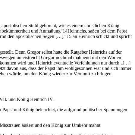
apostolischen Stuhl gehorcht, wie es einem christlichen König
ie Unbekümmertheit und Anmaßung“14Heinrichs, saßen bei dem Papst
gernd den apostolischen Segen […].“15 an Heinrich schickt und spricht
stellt. Denn Gregor selbst hatte die Ratgeber Heinrichs auf der
 Deswegen unterstreicht Gregor nochmal mahnend mit den Worten
18kommen wird und Heinrich eventuelle Verfehlungen nur durch „[…]
etzt davon aus, dass der Papst ihm wohlgesonnen war und sich immer
 ziehen würde, um den König wieder zur Vernunft zu bringen.
r VII. und König Heinrich IV.
 Papst und König beleuchtet, die aufgrund politischer Spannungen
in Misstrauen äußert und den König zur Umkehr mahnt.