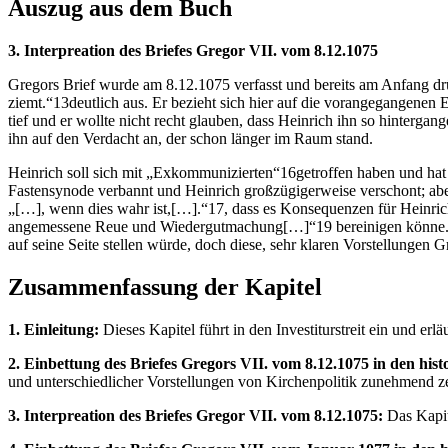
Auszug aus dem Buch
3. Interpreation des Briefes Gregor VII. vom 8.12.1075
Gregors Brief wurde am 8.12.1075 verfasst und bereits am Anfang dr
ziemt.“13deutlich aus. Er bezieht sich hier auf die vorangegangene
tief und er wollte nicht recht glauben, dass Heinrich ihn so hinterg
ihn auf den Verdacht an, der schon länger im Raum stand.
Heinrich soll sich mit „Exkommunizierten“16getroffen haben und hat s
Fastensynode verbannt und Heinrich großzügigerweise verschont; abe
„[…], wenn dies wahr ist,[…].“17, dass es Konsequenzen für Heinri
angemessene Reue und Wiedergutmachung[…]“19 bereinigen könne. Hein
auf seine Seite stellen würde, doch diese, sehr klaren Vorstellungen
Zusammenfassung der Kapitel
1. Einleitung:
Dieses Kapitel führt in den Investiturstreit ein und er
2. Einbettung des Briefes Gregors VII. vom 8.12.1075 in den hist
und unterschiedlicher Vorstellungen von Kirchenpolitik zunehmend z
3. Interpreation des Briefes Gregor VII. vom 8.12.1075:
Das Kapit