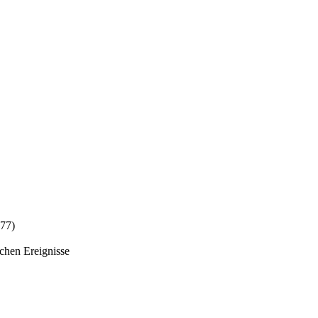
077)
ichen Ereignisse