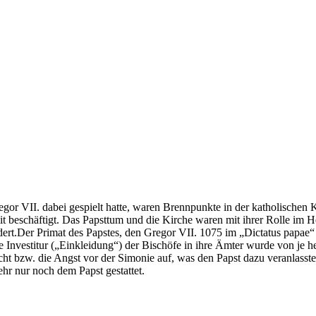
or VII. dabei gespielt hatte, waren Brennpunkte in der katholischen K
mit beschäftigt. Das Papsttum und die Kirche waren mit ihrer Rolle i
rt.Der Primat des Papstes, den Gregor VII. 1075 im „Dictatus papae“ ni
e Investitur („Einkleidung“) der Bischöfe in ihre Ämter wurde von je 
ht bzw. die Angst vor der Simonie auf, was den Papst dazu veranlasste
ehr nur noch dem Papst gestattet.