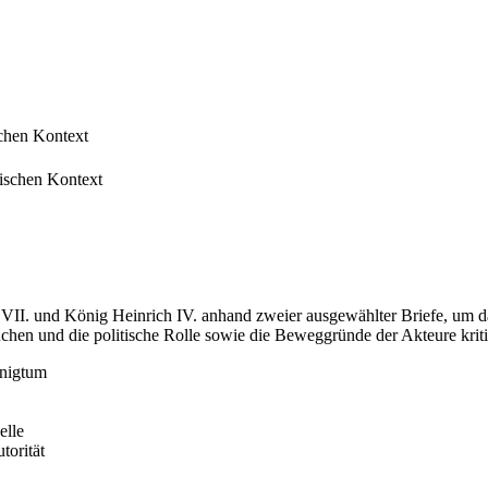
schen Kontext
rischen Kontext
VII. und König Heinrich IV. anhand zweier ausgewählter Briefe, um das 
suchen und die politische Rolle sowie die Beweggründe der Akteure krit
önigtum
elle
torität