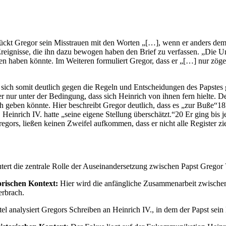
ückt Gregor sein Misstrauen mit den Worten „[…], wenn er anders dem 
n Ereignisse, die ihn dazu bewogen haben den Brief zu verfassen. „D
angen haben könnte. Im Weiteren formuliert Gregor, dass er „[…] nur zö
ich somit deutlich gegen die Regeln und Entscheidungen des Papstes ge
r nur unter der Bedingung, dass sich Heinrich von ihnen fern hielte.
ch geben könnte. Hier beschreibt Gregor deutlich, dass es „zur Buße“
rich IV. hatte „seine eigene Stellung überschätzt.“20 Er ging bis j
 Gregors, ließen keinen Zweifel aufkommen, dass er nicht alle Register
läutert die zentrale Rolle der Auseinandersetzung zwischen Papst Grego
orischen Kontext:
Hier wird die anfängliche Zusammenarbeit zwischen
erbrach.
el analysiert Gregors Schreiben an Heinrich IV., in dem der Papst se