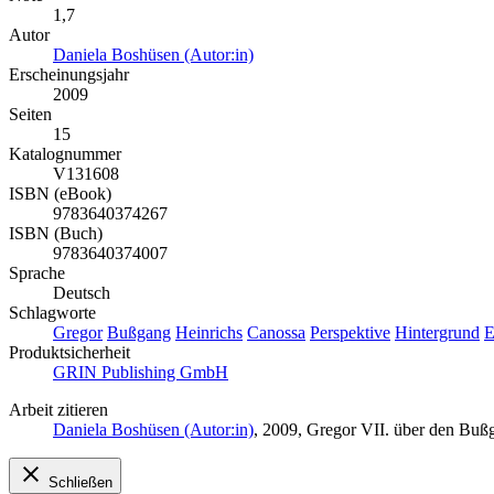
1,7
Autor
Daniela Boshüsen (Autor:in)
Erscheinungsjahr
2009
Seiten
15
Katalognummer
V131608
ISBN (eBook)
9783640374267
ISBN (Buch)
9783640374007
Sprache
Deutsch
Schlagworte
Gregor
Bußgang
Heinrichs
Canossa
Perspektive
Hintergrund
E
Produktsicherheit
GRIN Publishing GmbH
Arbeit zitieren
Daniela Boshüsen (Autor:in)
, 2009, Gregor VII. über den Bu
Schließen