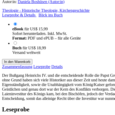
Autor:in:
Daniela Boshüsen (Autor:in)
Theologie - Historische Theologie, Kirchengeschichte
Leseprobe & Details
Blick ins Buch
eBook
für
US$ 15,99
Sofort herunterladen. Inkl. MwSt.
Format:
PDF und ePUB – für alle Geräte
Buch
für
US$ 18,99
Versand weltweit
In den Warenkorb
Zusammenfassung
Leseprobe
Details
Der Bußgang Heinrichs IV. und die entscheidende Rolle die Papst Greg
ohne Grund haben sich viele Historiker aus dieser Zeit und heute da
Eigenständigkeit, sowie die Unabhängigkeit vom König/Kaiser geforde
Geistlichen und genau dort war der Kern des Konflikts verborgen. Di
Laieninvestitur des Königs kam, bei den Bischöfen, jedoch der Verdac
Entscheidung, somit das alleinige Recht über die Investitur war nunm
Leseprobe