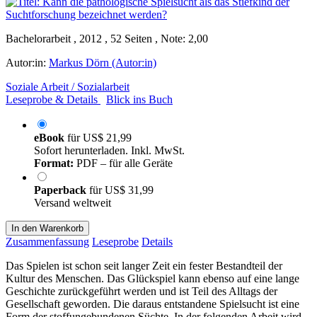
Bachelorarbeit , 2012 , 52 Seiten , Note: 2,00
Autor:in:
Markus Dörn (Autor:in)
Soziale Arbeit / Sozialarbeit
Leseprobe & Details
Blick ins Buch
eBook
für
US$ 21,99
Sofort herunterladen. Inkl. MwSt.
Format:
PDF – für alle Geräte
Paperback
für
US$ 31,99
Versand weltweit
In den Warenkorb
Zusammenfassung
Leseprobe
Details
Das Spielen ist schon seit langer Zeit ein fester Bestandteil der
Kultur des Menschen. Das Glückspiel kann ebenso auf eine lange
Geschichte zurückgeführt werden und ist Teil des Alltags der
Gesellschaft geworden. Die daraus entstandene Spielsucht ist eine
Form der stoffungebundenen Süchte. In der folgenden Arbeit wird