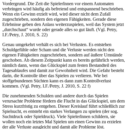
Vordergrund. Die Zeit die SpielerInnen vor einem Automaten
verbringen wird häufig als befreiend und entspannend beschrieben.
Wenn ein Gewinn erzielt wird, wird dieser nicht dem Zufall
zugeschrieben, sondern den eigenen Fähigkeiten. Gerade diese
Erlebnisse geben den Anlass weiterzuspielen, weil das System jetzt
„durchschaut“ wurde oder gerade alles so gut läuft. (Vgl. Petry,
I.F./Petry, J. 2010, S. 22)
Genau umgekehrt verhält es sich bei Verlusten. Es entstehen
Schuldgefühle oder Scham und die Verluste werden nicht den
eigenen Fähigkeiten zugeschrieben, sondern auf äußere Umstände
geschoben. Ab diesem Zeitpunkt kann es bereits gefährlich werden,
nämlich dann, wenn das Glückspiel zum festen Bestandteil des
Tagesablaufes und damit zur Gewohnheit wird. Die Gefahr besteht
darin, die Kontrolle über das Spielen zu verlieren. Wie bei
stoffgebundenen Süchten kann es dann zum Kontrollverlust
kommen. (Vgl. Petry, I.F./Petry, J. 2010, S. 22 f)
Die zunehmenden Schulden und andere durch das Spielen
verursachte Probleme fördern die Flucht in das Glückspiel, um dem
Stress kurzfristig zu entgehen. Dieser Kreislauf führt schließlich zur
Spielsucht, es entsteht ein starkes Verlangen zu spielen (der sog.
Suchtdruck oder Spieldruck). Viele SpielerInnen schildern, sie
wollen noch ein letztes Mal Spielen um einen Gewinn zu erzielen
der alle Verluste ausgleicht und damit alle Probleme löst.