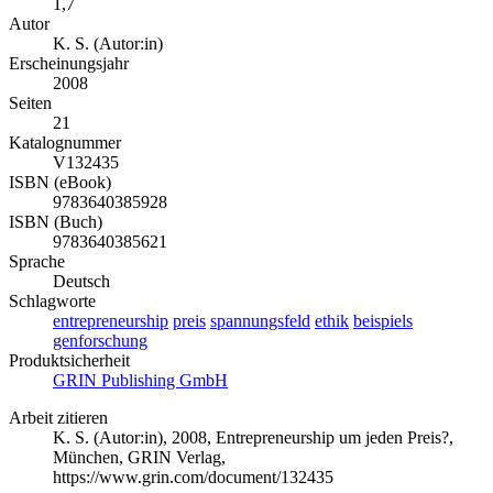
1,7
Autor
K. S. (Autor:in)
Erscheinungsjahr
2008
Seiten
21
Katalognummer
V132435
ISBN (eBook)
9783640385928
ISBN (Buch)
9783640385621
Sprache
Deutsch
Schlagworte
entrepreneurship
preis
spannungsfeld
ethik
beispiels
genforschung
Produktsicherheit
GRIN Publishing GmbH
Arbeit zitieren
K. S. (Autor:in)
, 2008, Entrepreneurship um jeden Preis?,
München, GRIN Verlag,
https://www.grin.com/document/132435