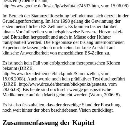
besitzen (Goethe Institut,
http://www.goethe.de/Ins/ca/lp/wis/fut/de74533.htm, vom 15.06.08).
Im Bereich der Stammzellforschung befindet man sich derzeit in der
Grundlagenforschung. Im Jahr 1998 gelang die Gewinnung der
ersten menschlichen ES-Zelllinien. Es konnten bisher darüber
hinaus Vorläuferzellen von beispielsweise Nerven-, Herzmuskel-
und Blutzellen hergestellt und auch in Mäuse oder Hühner
transplantiert werden. Die Ergebnisse der bislang unternommenen
Experimente lassen jedoch noch keine konkrete Aussicht auf
klinische Anwendbarkeit von menschlichen ES-Zellen zu.
Es ist noch kein Fall von erfolgreichem therapeutischen Klonen
bekannt (DRZE,
http://www.drze.de/themen/blickpunkt/Stammzellen, vom
15.06.2008). Auch wurde noch kein prädiktiver Test durchgeführt
(DRZE, http://www.drze.de/themen/blickpunkt/gentests, vom
28.06.08). Bis heute sind noch sehr wenige genspezifische
Medikamente auf den Markt gebracht worden (Worm, 2006: 8).
Es ist also festzuhalten, dass der derzeitige Stand der Forschung
noch weit hinter der oben beschriebenen Vision zurückliegt.
Zusammenfassung der Kapitel