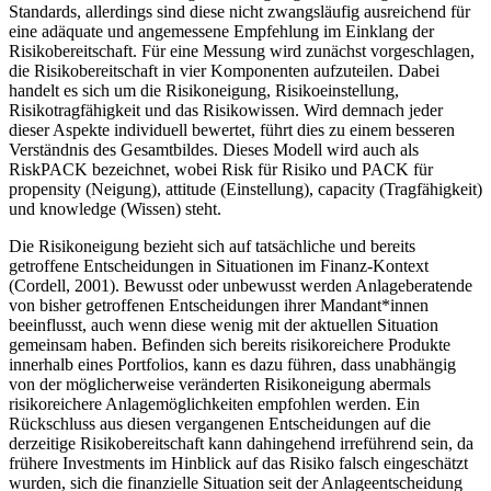
Standards, allerdings sind diese nicht zwangsläufig ausreichend für
eine adäquate und angemessene Empfehlung im Einklang der
Risikobereitschaft. Für eine Messung wird zunächst vorgeschlagen,
die Risikobereitschaft in vier Komponenten aufzuteilen. Dabei
handelt es sich um die Risikoneigung, Risikoeinstellung,
Risikotragfähigkeit und das Risikowissen. Wird demnach jeder
dieser Aspekte individuell bewertet, führt dies zu einem besseren
Verständnis des Gesamtbildes. Dieses Modell wird auch als
RiskPACK bezeichnet, wobei Risk für Risiko und PACK für
propensity (Neigung), attitude (Einstellung), capacity (Tragfähigkeit)
und knowledge (Wissen) steht.
Die Risikoneigung bezieht sich auf tatsächliche und bereits
getroffene Entscheidungen in Situationen im Finanz-Kontext
(Cordell, 2001). Bewusst oder unbewusst werden Anlageberatende
von bisher getroffenen Entscheidungen ihrer Mandant*innen
beeinflusst, auch wenn diese wenig mit der aktuellen Situation
gemeinsam haben. Befinden sich bereits risikoreichere Produkte
innerhalb eines Portfolios, kann es dazu führen, dass unabhängig
von der möglicherweise veränderten Risikoneigung abermals
risikoreichere Anlagemöglichkeiten empfohlen werden. Ein
Rückschluss aus diesen vergangenen Entscheidungen auf die
derzeitige Risikobereitschaft kann dahingehend irreführend sein, da
frühere Investments im Hinblick auf das Risiko falsch eingeschätzt
wurden, sich die finanzielle Situation seit der Anlageentscheidung