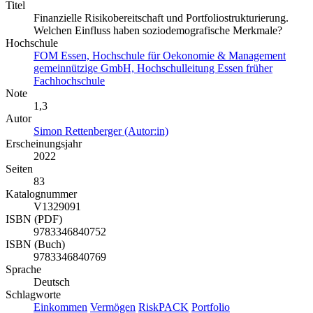
Titel
Finanzielle Risikobereitschaft und Portfoliostrukturierung.
Welchen Einfluss haben soziodemografische Merkmale?
Hochschule
FOM Essen, Hochschule für Oekonomie & Management
gemeinnützige GmbH, Hochschulleitung Essen früher
Fachhochschule
Note
1,3
Autor
Simon Rettenberger (Autor:in)
Erscheinungsjahr
2022
Seiten
83
Katalognummer
V1329091
ISBN (PDF)
9783346840752
ISBN (Buch)
9783346840769
Sprache
Deutsch
Schlagworte
Einkommen
Vermögen
RiskPACK
Portfolio