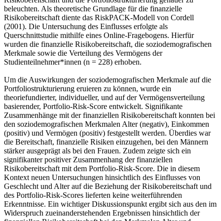
beleuchten. Als theoretische Grundlage für die finanzielle
Risikobereitschaft diente das RiskPACK-Modell von Cordell
(2001). Die Untersuchung des Einflusses erfolgte als
Querschnittstudie mithilfe eines Online-Fragebogens. Hierfür
wurden die finanzielle Risikobereitschaft, die soziodemografischen
Merkmale sowie die Verteilung des Vermögens der
Studienteilnehmer*innen (n = 228) erhoben.
Um die Auswirkungen der soziodemografischen Merkmale auf die
Portfoliostrukturierung eruieren zu können, wurde ein
theoriefundierter, individueller, und auf der Vermögensverteilung
basierender, Portfolio-Risk-Score entwickelt. Signifikante
Zusammenhänge mit der finanziellen Risikobereitschaft konnten bei
den soziodemografischen Merkmalen Alter (negativ), Einkommen
(positiv) und Vermögen (positiv) festgestellt werden. Überdies war
die Bereitschaft, finanzielle Risiken einzugehen, bei den Männern
stärker ausgeprägt als bei den Frauen. Zudem zeigte sich ein
signifikanter positiver Zusammenhang der finanziellen
Risikobereitschaft mit dem Portfolio-Risk-Score. Die in diesem
Kontext neuen Untersuchungen hinsichtlich des Einflusses von
Geschlecht und Alter auf die Beziehung der Risikobereitschaft und
des Portfolio-Risk-Scores lieferten keine weiterführenden
Erkenntnisse. Ein wichtiger Diskussionspunkt ergibt sich aus den im
Widerspruch zueinanderstehenden Ergebnissen hinsichtlich der