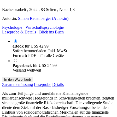
Bachelorarbeit , 2022 , 83 Seiten , Note: 1,3
Autor:in:
Simon Rettenberger (Autor:in)
Psychologie - Wirtschaftspsychologie
Leseprobe & Details
Blick ins Buch
eBook
für
US$ 42,99
Sofort herunterladen. Inkl. MwSt.
Format:
PDF – für alle Geräte
Paperback
für
US$ 54,99
Versand weltweit
In den Warenkorb
Zusammenfassung
Leseprobe
Details
Als zum Teil junge und unerfahrene Kleinanlegende
milliardenschwere Hedgefonds in Schwierigkeiten brachten, zeigten
sie eine große finanzielle Risikobereitschaft. Die vorliegende Studie
diente dem Ziel, auf der Basis bisheriger Forschungsarbeiten den
Einfluss von soziodemografischen Merkmalen auf die finanzielle
Risikobereitschaft und die Portfoliostrukturierung genauer zu