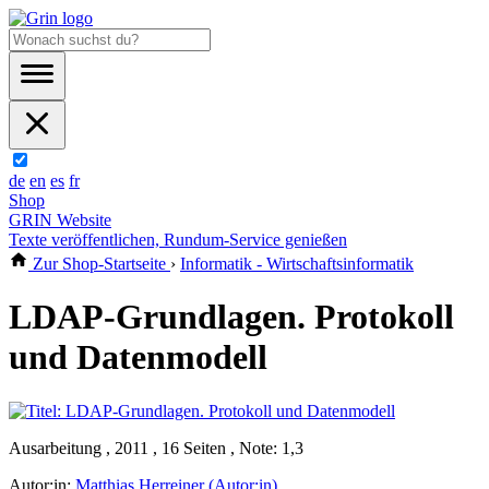
de
en
es
fr
Shop
GRIN Website
Texte veröffentlichen, Rundum-Service genießen
Zur Shop-Startseite
›
Informatik - Wirtschaftsinformatik
LDAP-Grundlagen. Protokoll
und Datenmodell
Ausarbeitung , 2011 , 16 Seiten , Note: 1,3
Autor:in:
Matthias Herreiner (Autor:in)