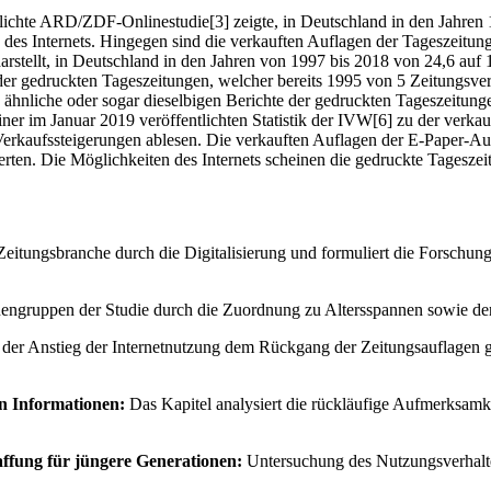
tlichte ARD/ZDF-Onlinestudie[3] zeigte, in Deutschland in den Jahren 
des Internets. Hingegen sind die verkauften Auflagen der Tageszeitu
 darstellt, in Deutschland in den Jahren von 1997 bis 2018 von 24,6 au
r gedruckten Tageszeitungen, welcher bereits 1995 von 5 Zeitungsverla
, ähnliche oder sogar dieselbigen Berichte der gedruckten Tageszeitung
 einer im Januar 2019 veröffentlichten Statistik der IVW[6] zu der ver
 Verkaufssteigerungen ablesen. Die verkauften Auflagen der E-Paper-A
erten. Die Möglichkeiten des Internets scheinen die gedruckte Tageszeit
itungsbranche durch die Digitalisierung und formuliert die Forschungs
onengruppen der Studie durch die Zuordnung zu Altersspannen sowie den 
der Anstieg der Internetnutzung dem Rückgang der Zeitungsauflagen geg
on Informationen:
Das Kapitel analysiert die rückläufige Aufmerksamkei
affung für jüngere Generationen:
Untersuchung des Nutzungsverhalte