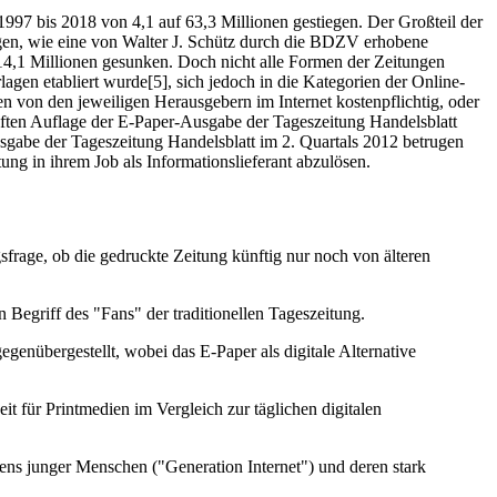
1997 bis 2018 von 4,1 auf 63,3 Millionen gestiegen. Der Großteil der
ngen, wie eine von Walter J. Schütz durch die BDZV erhobene
f 14,1 Millionen gesunken. Doch nicht alle Formen der Zeitungen
gen etabliert wurde[5], sich jedoch in die Kategorien der Online-
en von den jeweiligen Herausgebern im Internet kostenpflichtig, oder
kauften Auflage der E-Paper-Ausgabe der Tageszeitung Handelsblatt
usgabe der Tageszeitung Handelsblatt im 2. Quartals 2012 betrugen
ung in ihrem Job als Informationslieferant abzulösen.
frage, ob die gedruckte Zeitung künftig nur noch von älteren
Begriff des "Fans" der traditionellen Tageszeitung.
enübergestellt, wobei das E-Paper als digitale Alternative
t für Printmedien im Vergleich zur täglichen digitalen
ns junger Menschen ("Generation Internet") und deren stark