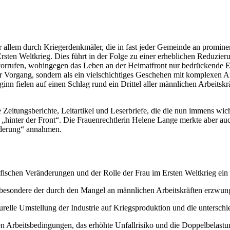
vor allem durch Kriegerdenkmäler, die in fast jeder Gemeinde an promin
rsten Weltkrieg. Dies führt in der Folge zu einer erheblichen Reduzie
rvorrufen, wohingegen das Leben an der Heimatfront nur bedrückende 
tiver Vorgang, sondern als ein vielschichtiges Geschehen mit komplexe
nn fielen auf einen Schlag rund ein Drittel aller männlichen Arbeitsk
 Zeitungsberichte, Leitartikel und Leserbriefe, die die nun immens wic
„hinter der Front“. Die Frauenrechtlerin Helene Lange merkte aber auch 
orderung“ annahmen.
ifischen Veränderungen und der Rolle der Frau im Ersten Weltkrieg ein
nsbesondere der durch den Mangel an männlichen Arbeitskräften erzwunge
turelle Umstellung der Industrie auf Kriegsproduktion und die unterschi
 Arbeitsbedingungen, das erhöhte Unfallrisiko und die Doppelbelastung