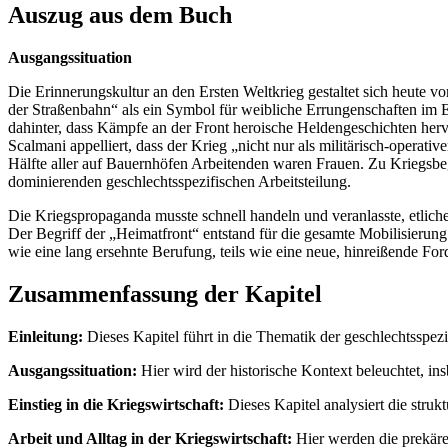
Auszug aus dem Buch
Ausgangssituation
Die Erinnerungskultur an den Ersten Weltkrieg gestaltet sich heute 
der Straßenbahn“ als ein Symbol für weibliche Errungenschaften im E
dahinter, dass Kämpfe an der Front heroische Heldengeschichten he
Scalmani appelliert, dass der Krieg „nicht nur als militärisch-opera
Hälfte aller auf Bauernhöfen Arbeitenden waren Frauen. Zu Kriegsbegi
dominierenden geschlechtsspezifischen Arbeitsteilung.
Die Kriegspropaganda musste schnell handeln und veranlasste, etliche
Der Begriff der „Heimatfront“ entstand für die gesamte Mobilisierung 
wie eine lang ersehnte Berufung, teils wie eine neue, hinreißende F
Zusammenfassung der Kapitel
Einleitung:
Dieses Kapitel führt in die Thematik der geschlechtsspez
Ausgangssituation:
Hier wird der historische Kontext beleuchtet, i
Einstieg in die Kriegswirtschaft:
Dieses Kapitel analysiert die struk
Arbeit und Alltag in der Kriegswirtschaft:
Hier werden die prekären