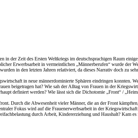
en in der Zeit des Ersten Weltkriegs im deutschsprachigen Raum einiges
blicher Erwerbsarbeit in vermeintlichen „Männerberufen“ wurde der We
wurden in den letzten Jahren relativiert, da dieses Narrativ doch zu se
gswirtschaft in neue männerdominierte Sphären eindringen konnten. Wenn
auen beigetragen hat? Wie sah der Alltag von Frauen in der Kriegswirt
aupt definiert werden? Wie lässt sich die Dichotomie „Front“ / „Heim
ront. Durch die Abwesenheit vieler Männer, die an der Front kämpften,
traler Fokus wird auf die Frauenerwerbsarbeit in der Kriegswirtschaft 
eifachbelastung durch Arbeit, Kindererziehung und Haushalt? Kam es z