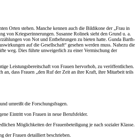
enten Orten stehen. Manche kennen auch die Bildikone der „Frau in
rung von Kriegserinnerungen. Susanne Rolinek sieht den Grund u. a.
Erzählungen von Not und Entbehrungen zu bieten hatte. Gunda Barth-
n Auswirkungen auf die Gesellschaft“ gesehen werden muss. Nahezu die
räfte weg. Dies führte unweigerlich zu einer Vermischung der
htige Leistungsbereitschaft von Frauen hervorhob, zu veröffentlichen.
an, dass Frauen „den Ruf der Zeit an ihre Kraft, ihre Mitarbeit teils
 und umreißt die Forschungsfragen.
ne Eintritt von Frauen in neue Berufsfelder.
edlichen Möglichkeiten der Frauenbeteiligung je nach sozialer Klasse.
 der Frauen detailliert beschrieben.