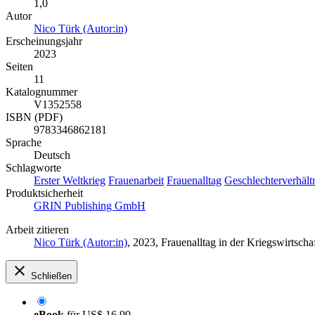
1,0
Autor
Nico Türk (Autor:in)
Erscheinungsjahr
2023
Seiten
11
Katalognummer
V1352558
ISBN (PDF)
9783346862181
Sprache
Deutsch
Schlagworte
Erster Weltkrieg
Frauenarbeit
Frauenalltag
Geschlechterverhält
Produktsicherheit
GRIN Publishing GmbH
Arbeit zitieren
Nico Türk (Autor:in)
, 2023, Frauenalltag in der Kriegswirtsc
Schließen
eBook
für
US$ 16,99