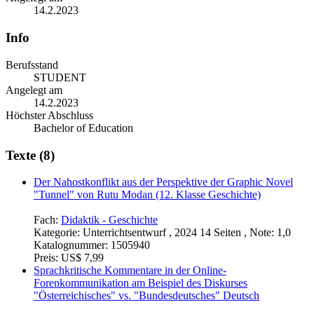
14.2.2023
Info
Berufsstand
STUDENT
Angelegt am
14.2.2023
Höchster Abschluss
Bachelor of Education
Texte (8)
Der Nahostkonflikt aus der Perspektive der Graphic Novel
"Tunnel" von Rutu Modan (12. Klasse Geschichte)
Fach:
Didaktik - Geschichte
Kategorie:
Unterrichtsentwurf , 2024 14 Seiten , Note: 1,0
Katalognummer:
1505940
Preis:
US$ 7,99
Sprachkritische Kommentare in der Online-
Forenkommunikation am Beispiel des Diskurses
"Österreichisches" vs. "Bundesdeutsches" Deutsch