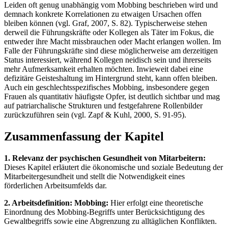
Leiden oft genug unabhängig vom Mobbing beschrieben wird und
demnach konkrete Korrelationen zu etwaigen Ursachen offen
bleiben können (vgl. Graf, 2007, S. 82). Typischerweise stehen
derweil die Führungskräfte oder Kollegen als Täter im Fokus, die
entweder ihre Macht missbrauchen oder Macht erlangen wollen. Im
Falle der Führungskräfte sind diese möglicherweise am derzeitigen
Status interessiert, während Kollegen neidisch sein und ihrerseits
mehr Aufmerksamkeit erhalten möchten. Inwieweit dabei eine
defizitäre Geisteshaltung im Hintergrund steht, kann offen bleiben.
Auch ein geschlechtsspezifisches Mobbing, insbesondere gegen
Frauen als quantitativ häufigste Opfer, ist deutlich sichtbar und mag
auf patriarchalische Strukturen und festgefahrene Rollenbilder
zurückzuführen sein (vgl. Zapf & Kuhl, 2000, S. 91-95).
Zusammenfassung der Kapitel
1. Relevanz der psychischen Gesundheit von Mitarbeitern:
Dieses Kapitel erläutert die ökonomische und soziale Bedeutung der
Mitarbeitergesundheit und stellt die Notwendigkeit eines
förderlichen Arbeitsumfelds dar.
2. Arbeitsdefinition: Mobbing:
Hier erfolgt eine theoretische
Einordnung des Mobbing-Begriffs unter Berücksichtigung des
Gewaltbegriffs sowie eine Abgrenzung zu alltäglichen Konflikten.