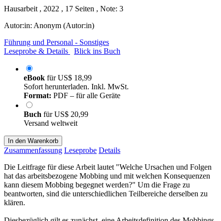
Hausarbeit , 2022 , 17 Seiten , Note: 3
Autor:in:
Anonym (Autor:in)
Führung und Personal - Sonstiges
Leseprobe & Details
Blick ins Buch
eBook
für
US$ 18,99
Sofort herunterladen. Inkl. MwSt.
Format:
PDF – für alle Geräte
Buch
für
US$ 20,99
Versand weltweit
In den Warenkorb
Zusammenfassung
Leseprobe
Details
Die Leitfrage für diese Arbeit lautet "Welche Ursachen und Folgen
hat das arbeitsbezogene Mobbing und mit welchen Konsequenzen
kann diesem Mobbing begegnet werden?" Um die Frage zu
beantworten, sind die unterschiedlichen Teilbereiche derselben zu
klären.
Diesbezüglich gilt es zunächst, eine Arbeitsdefinition des Mobbings