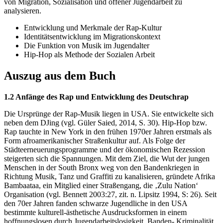
von Migration, Sozialisation und offener Jugendarbeit zu
analysieren.
Entwicklung und Merkmale der Rap-Kultur
Identitätsentwicklung im Migrationskontext
Die Funktion von Musik im Jugendalter
Hip-Hop als Methode der Sozialen Arbeit
Auszug aus dem Buch
1.2 Anfänge des Rap und Entwicklung des Deutschrap
Die Ursprünge der Rap-Musik liegen in USA. Sie entwickelte sich
neben dem DJing (vgl. Güler Saied, 2014, S. 30). Hip-Hop bzw.
Rap tauchte in New York in den frühen 1970er Jahren erstmals als
Form afroamerikanischer Straßenkultur auf. Als Folge der
Städteerneuerungsprogramme und der ökonomischen Rezession
steigerten sich die Spannungen. Mit dem Ziel, die Wut der jungen
Menschen in der South Bronx weg von den Bandenkriegen in
Richtung Musik, Tanz und Graffiti zu kanalisieren, gründete Afrika
Bambaataa, ein Mitglied einer Straßengang, die ‚Zulu Nation‘
Organisation (vgl. Bennett 2003:27, zit. n. Lipsitz 1994, S: 26). Seit
den 70er Jahren fanden schwarze Jugendliche in den USA
bestimmte kulturell-ästhetische Ausdrucksformen in einem
hoffnungslosen durch Jugendarbeitslosigkeit, Banden- Kriminalität