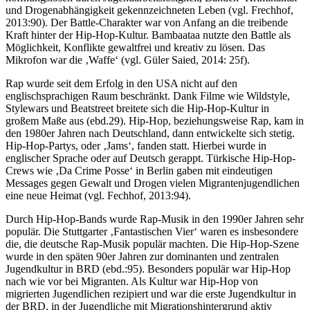
und Drogenabhängigkeit gekennzeichneten Leben (vgl. Frechhof,
2013:90). Der Battle-Charakter war von Anfang an die treibende
Kraft hinter der Hip-Hop-Kultur. Bambaataa nutzte den Battle als
Möglichkeit, Konflikte gewaltfrei und kreativ zu lösen. Das
Mikrofon war die ‚Waffe‘ (vgl. Güler Saied, 2014: 25f).
Rap wurde seit dem Erfolg in den USA nicht auf den
englischsprachigen Raum beschränkt. Dank Filme wie Wildstyle,
Stylewars und Beatstreet breitete sich die Hip-Hop-Kultur in
großem Maße aus (ebd.29). Hip-Hop, beziehungsweise Rap, kam in
den 1980er Jahren nach Deutschland, dann entwickelte sich stetig.
Hip-Hop-Partys, oder ‚Jams‘, fanden statt. Hierbei wurde in
englischer Sprache oder auf Deutsch gerappt. Türkische Hip-Hop-
Crews wie ‚Da Crime Posse‘ in Berlin gaben mit eindeutigen
Messages gegen Gewalt und Drogen vielen Migrantenjugendlichen
eine neue Heimat (vgl. Fechhof, 2013:94).
Durch Hip-Hop-Bands wurde Rap-Musik in den 1990er Jahren sehr
populär. Die Stuttgarter ‚Fantastischen Vier‘ waren es insbesondere
die, die deutsche Rap-Musik populär machten. Die Hip-Hop-Szene
wurde in den späten 90er Jahren zur dominanten und zentralen
Jugendkultur in BRD (ebd.:95). Besonders populär war Hip-Hop
nach wie vor bei Migranten. Als Kultur war Hip-Hop von
migrierten Jugendlichen rezipiert und war die erste Jugendkultur in
der BRD, in der Jugendliche mit Migrationshintergrund aktiv