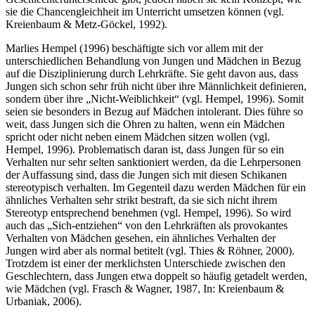
sie die Chancengleichheit im Unterricht umsetzen können (vgl.
Kreienbaum & Metz-Göckel, 1992).
Marlies Hempel (1996) beschäftigte sich vor allem mit der
unterschiedlichen Behandlung von Jungen und Mädchen in Bezug
auf die Disziplinierung durch Lehrkräfte. Sie geht davon aus, dass
Jungen sich schon sehr früh nicht über ihre Männlichkeit definieren,
sondern über ihre „Nicht-Weiblichkeit“ (vgl. Hempel, 1996). Somit
seien sie besonders in Bezug auf Mädchen intolerant. Dies führe so
weit, dass Jungen sich die Ohren zu halten, wenn ein Mädchen
spricht oder nicht neben einem Mädchen sitzen wollen (vgl.
Hempel, 1996). Problematisch daran ist, dass Jungen für so ein
Verhalten nur sehr selten sanktioniert werden, da die Lehrpersonen
der Auffassung sind, dass die Jungen sich mit diesen Schikanen
stereotypisch verhalten. Im Gegenteil dazu werden Mädchen für ein
ähnliches Verhalten sehr strikt bestraft, da sie sich nicht ihrem
Stereotyp entsprechend benehmen (vgl. Hempel, 1996). So wird
auch das „Sich-entziehen“ von den Lehrkräften als provokantes
Verhalten von Mädchen gesehen, ein ähnliches Verhalten der
Jungen wird aber als normal betitelt (vgl. Thies & Röhner, 2000).
Trotzdem ist einer der merklichsten Unterschiede zwischen den
Geschlechtern, dass Jungen etwa doppelt so häufig getadelt werden,
wie Mädchen (vgl. Frasch & Wagner, 1987, In: Kreienbaum &
Urbaniak, 2006).