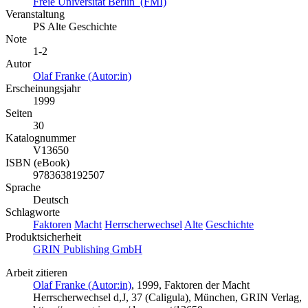
Freie Universität Berlin (FMI)
Veranstaltung
PS Alte Geschichte
Note
1-2
Autor
Olaf Franke (Autor:in)
Erscheinungsjahr
1999
Seiten
30
Katalognummer
V13650
ISBN (eBook)
9783638192507
Sprache
Deutsch
Schlagworte
Faktoren
Macht
Herrscherwechsel
Alte
Geschichte
Produktsicherheit
GRIN Publishing GmbH
Arbeit zitieren
Olaf Franke (Autor:in)
, 1999, Faktoren der Macht
Herrscherwechsel d,J, 37 (Caligula), München, GRIN Verlag,