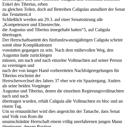
Enkel des Tiberius, erben
zu gleichen Teilen, doch auf Betreiben Caligulas annulliert der Senat
das Testament.4
Schließlich werden am 29.3. auf einer Senatssitzung alle
„Kompetenzen und Ehrenrechte,
die Augustus und Tiberius innegehabt hatten“5, auf Caligula
übertragen.
Der Herrschaftsantritt des fünfundzwanzigjährigen Caligula scheint
somit ohne Komplikationen
vonstatten gegangen zu sein. Nach dem mühevollen Weg, den
Augustus hatte zurücklegen
müssen, um nach und nach einzelne Vollmachten auf seiner Person
zu vereinigen und
nach der von langer Hand vorbereiteten Nachfolgeregelungen für
Tiberius erscheint der
Herrscherwechsel des Jahres 37 eher wie ein Spaziergang. Anders
als seine beiden Vorgänger
Augustus und Tiberius, denen die einzelnen Regierungsvollmachten
nach und nach
übertragen wurden, erhält Caligula alle Vollmachten en bloc und an
einem Tag.
Um so erstaunlicher wird dies angesichts der Tatsache, dass Senat
und Volk von Rom die
unumschränkte Herrschaft einem völlig unerfahrenen jungen Mann
übertrugen, dessen Position