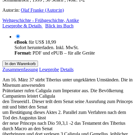
Autor:in:
Olaf Franke (Autor:in)
Weltgeschichte - Frühgeschichte, Antike
Leseprobe & Details
Blick ins Buch
eBook
für
US$ 18,99
Sofort herunterladen. Inkl. MwSt.
Format:
PDF und ePUB – für alle Geräte
In den Warenkorb
Zusammenfassung
Leseprobe
Details
Am 16. März 37 stirbt Tiberius unter ungeklärten Umständen. Die in
Misenum anwesenden
Prätorianer rufen Caligula zum Imperator aus. Die Bevölkerung
Campaniens leistet Caligula
den Treueeid1. Dieser teilt dem Senat seine Ausrufung zum Princeps
mit und bittet den Senat
um Bestätigung dieses Aktes 2. Parallel zum Verfahren nach dem
Tod des Augustus lässt
der neue Princeps nach Dio 59,3,1 -2 das Testament des Tiberius
durch Macro an den Senat
überbringen und dort verlesen.3 Caligula und Gemellus, leiblicher