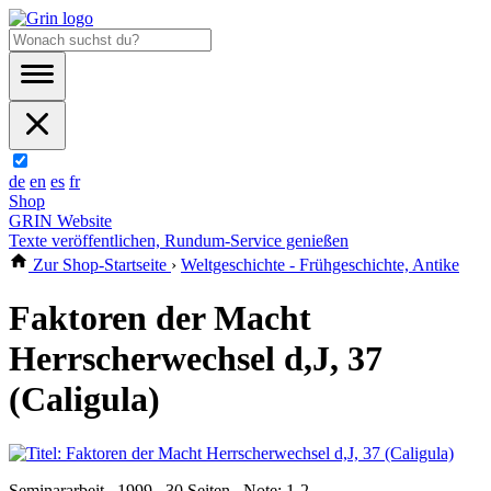
de
en
es
fr
Shop
GRIN Website
Texte veröffentlichen, Rundum-Service genießen
Zur Shop-Startseite
›
Weltgeschichte - Frühgeschichte, Antike
Faktoren der Macht
Herrscherwechsel d,J, 37
(Caligula)
Seminararbeit , 1999 , 30 Seiten , Note: 1-2