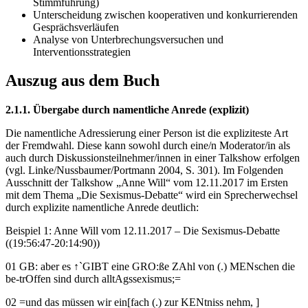
Stimmführung)
Unterscheidung zwischen kooperativen und konkurrierenden
Gesprächsverläufen
Analyse von Unterbrechungsversuchen und
Interventionsstrategien
Auszug aus dem Buch
2.1.1. Übergabe durch namentliche Anrede (explizit)
Die namentliche Adressierung einer Person ist die expliziteste Art
der Fremdwahl. Diese kann sowohl durch eine/n Moderator/in als
auch durch Diskussionsteilnehmer/innen in einer Talkshow erfolgen
(vgl. Linke/Nussbaumer/Portmann 2004, S. 301). Im Folgenden
Ausschnitt der Talkshow „Anne Will“ vom 12.11.2017 im Ersten
mit dem Thema „Die Sexismus-Debatte“ wird ein Sprecherwechsel
durch explizite namentliche Anrede deutlich:
Beispiel 1: Anne Will vom 12.11.2017 – Die Sexismus-Debatte
((19:56:47-20:14:90))
01 GB: aber es ↑`GIBT eine GRO:ße ZAhl von (.) MENschen die
be-trOffen sind durch alltAgssexismus;=
02 =und das müssen wir ein[fach (.) zur KENtniss nehm, ]