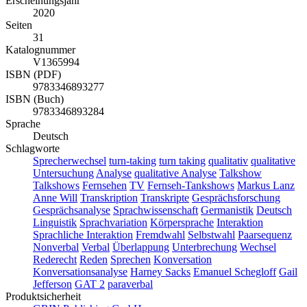
Erscheinungsjahr
2020
Seiten
31
Katalognummer
V1365994
ISBN (PDF)
9783346893277
ISBN (Buch)
9783346893284
Sprache
Deutsch
Schlagworte
Sprecherwechsel
turn-taking
turn taking
qualitativ
qualitative
Untersuchung
Analyse
qualitative Analyse
Talkshow
Talkshows
Fernsehen
TV
Fernseh-Tankshows
Markus Lanz
Anne Will
Transkription
Transkripte
Gesprächsforschung
Gesprächsanalyse
Sprachwissenschaft
Germanistik
Deutsch
Linguistik
Sprachvariation
Körpersprache
Interaktion
Sprachliche Interaktion
Fremdwahl
Selbstwahl
Paarsequenz
Nonverbal
Verbal
Überlappung
Unterbrechung
Wechsel
Rederecht
Reden
Sprechen
Konversation
Konversationsanalyse
Harney Sacks
Emanuel Schegloff
Gail
Jefferson
GAT 2
paraverbal
Produktsicherheit