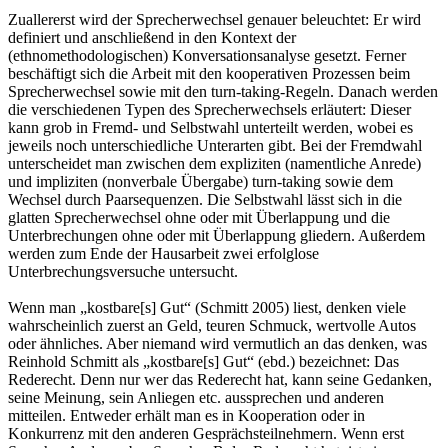
Zuallererst wird der Sprecherwechsel genauer beleuchtet: Er wird
definiert und anschließend in den Kontext der
(ethnomethodologischen) Konversationsanalyse gesetzt. Ferner
beschäftigt sich die Arbeit mit den kooperativen Prozessen beim
Sprecherwechsel sowie mit den turn-taking-Regeln. Danach werden
die verschiedenen Typen des Sprecherwechsels erläutert: Dieser
kann grob in Fremd- und Selbstwahl unterteilt werden, wobei es
jeweils noch unterschiedliche Unterarten gibt. Bei der Fremdwahl
unterscheidet man zwischen dem expliziten (namentliche Anrede)
und impliziten (nonverbale Übergabe) turn-taking sowie dem
Wechsel durch Paarsequenzen. Die Selbstwahl lässt sich in die
glatten Sprecherwechsel ohne oder mit Überlappung und die
Unterbrechungen ohne oder mit Überlappung gliedern. Außerdem
werden zum Ende der Hausarbeit zwei erfolglose
Unterbrechungsversuche untersucht.
Wenn man „kostbare[s] Gut“ (Schmitt 2005) liest, denken viele
wahrscheinlich zuerst an Geld, teuren Schmuck, wertvolle Autos
oder ähnliches. Aber niemand wird vermutlich an das denken, was
Reinhold Schmitt als „kostbare[s] Gut“ (ebd.) bezeichnet: Das
Rederecht. Denn nur wer das Rederecht hat, kann seine Gedanken,
seine Meinung, sein Anliegen etc. aussprechen und anderen
mitteilen. Entweder erhält man es in Kooperation oder in
Konkurrenz mit den anderen Gesprächsteilnehmern. Wenn erst