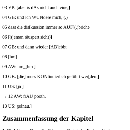
03 VP: [aber is dAs nicht auch eine,]
04 GB: und ich WUNdere mich, (.)
05 dass die dis[kussion immer so AUF](.)bricht-
06 [((jeman räuspert sich))]
07 GB: und dann wieder [AB]ebbt.
08 [hm]
09 AW: hm_[hm ]
10 GB: [die] muss KONtinuierlich geführt wer[den.]
11 US: [ja ]
→ 12 AW: frAU pooth.
13 US: ge[nau.]
Zusammenfassung der Kapitel