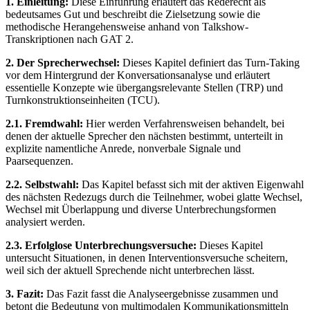
1. Einleitung:
Diese Einführung erläutert das Rederecht als
bedeutsames Gut und beschreibt die Zielsetzung sowie die
methodische Herangehensweise anhand von Talkshow-
Transkriptionen nach GAT 2.
2. Der Sprecherwechsel:
Dieses Kapitel definiert das Turn-Taking
vor dem Hintergrund der Konversationsanalyse und erläutert
essentielle Konzepte wie übergangsrelevante Stellen (TRP) und
Turnkonstruktionseinheiten (TCU).
2.1. Fremdwahl:
Hier werden Verfahrensweisen behandelt, bei
denen der aktuelle Sprecher den nächsten bestimmt, unterteilt in
explizite namentliche Anrede, nonverbale Signale und
Paarsequenzen.
2.2. Selbstwahl:
Das Kapitel befasst sich mit der aktiven Eigenwahl
des nächsten Redezugs durch die Teilnehmer, wobei glatte Wechsel,
Wechsel mit Überlappung und diverse Unterbrechungsformen
analysiert werden.
2.3. Erfolglose Unterbrechungsversuche:
Dieses Kapitel
untersucht Situationen, in denen Interventionsversuche scheitern,
weil sich der aktuell Sprechende nicht unterbrechen lässt.
3. Fazit:
Das Fazit fasst die Analyseergebnisse zusammen und
betont die Bedeutung von multimodalen Kommunikationsmitteln