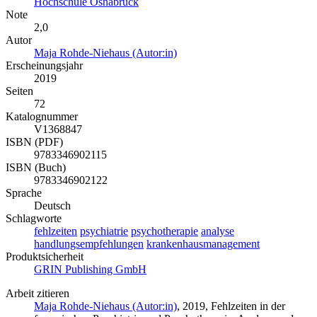
Hochschule Osnabrück
Note
2,0
Autor
Maja Rohde-Niehaus (Autor:in)
Erscheinungsjahr
2019
Seiten
72
Katalognummer
V1368847
ISBN (PDF)
9783346902115
ISBN (Buch)
9783346902122
Sprache
Deutsch
Schlagworte
fehlzeiten
psychiatrie
psychotherapie
analyse
handlungsempfehlungen
krankenhausmanagement
Produktsicherheit
GRIN Publishing GmbH
Arbeit zitieren
Maja Rohde-Niehaus (Autor:in)
, 2019, Fehlzeiten in der