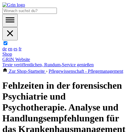
de
en
es
fr
Shop
GRIN Website
Texte veröffentlichen, Rundum-Service genießen
Zur Shop-Startseite
›
Pflegewissenschaft - Pflegemanagement
Fehlzeiten in der forensischen
Psychiatrie und
Psychotherapie. Analyse und
Handlungsempfehlungen für
das Krankenhausmanagement