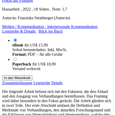
Hausarbeit , 2022 , 18 Seiten , Note: 1,7
Autor:in:
Franziska Steinberger (Autor:in)
Medien / Kommunikation - Interpersonale Kommunikation
Leseprobe & Details
Blick ins Buch
eBook
für
US$ 15,99
Sofort herunterladen. Inkl. MwSt.
Format:
PDF – für alle Geräte
Paperback
für
US$ 18,99
Versand weltweit
In den Warenkorb
Zusammenfassung
Leseprobe
Details
Die folgende Arbeit befasst sich mit den Faktoren, die den Ablauf
und den Ausgang von Verhandlungen beeinflussen. Das Framing
wird dabei besonders in den Fokus gerückt. Die Arbeit gliedert sich
in zwei Teile. Der erste Abschnitt umfasst die Definition und
Merkmale von Verhandlungen, den aktuellen Forschungsstand und
die Erklärung von Wertschöpfung und Wertverteilung, welche den