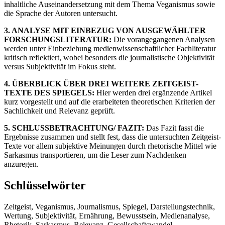
inhaltliche Auseinandersetzung mit dem Thema Veganismus sowie
die Sprache der Autoren untersucht.
3. ANALYSE MIT EINBEZUG VON AUSGEWÄHLTER
FORSCHUNGSLITERATUR:
Die vorangegangenen Analysen
werden unter Einbeziehung medienwissenschaftlicher Fachliteratur
kritisch reflektiert, wobei besonders die journalistische Objektivität
versus Subjektivität im Fokus steht.
4. ÜBERBLICK ÜBER DREI WEITERE ZEITGEIST-
TEXTE DES SPIEGELS:
Hier werden drei ergänzende Artikel
kurz vorgestellt und auf die erarbeiteten theoretischen Kriterien der
Sachlichkeit und Relevanz geprüft.
5. SCHLUSSBETRACHTUNG/ FAZIT:
Das Fazit fasst die
Ergebnisse zusammen und stellt fest, dass die untersuchten Zeitgeist-
Texte vor allem subjektive Meinungen durch rhetorische Mittel wie
Sarkasmus transportieren, um die Leser zum Nachdenken
anzuregen.
Schlüsselwörter
Zeitgeist, Veganismus, Journalismus, Spiegel, Darstellungstechnik,
Wertung, Subjektivität, Ernährung, Bewusstsein, Medienanalyse,
Rhetorik, Sarkasmus, Relevanz, Gesellschaftswandel,