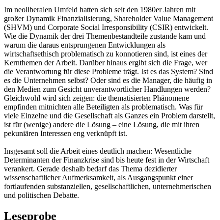
Im neoliberalen Umfeld hatten sich seit den 1980er Jahren mit
großer Dynamik Finanzialisierung, Shareholder Value Management
(SHVM) und Corporate Social Irresponsibility (CSIR) entwickelt.
Wie die Dynamik der drei Themenbestandteile zustande kam und
warum die daraus entsprungenen Entwicklungen als
wirtschaftsethisch problematisch zu konnotieren sind, ist eines der
Kernthemen der Arbeit. Darüber hinaus ergibt sich die Frage, wer
die Verantwortung für diese Probleme trägt. Ist es das System? Sind
es die Unternehmen selbst? Oder sind es die Manager, die häufig in
den Medien zum Gesicht unverantwortlicher Handlungen werden?
Gleichwohl wird sich zeigen: die thematisierten Phänomene
empfinden mitnichten alle Beteiligten als problematisch. Was für
viele Einzelne und die Gesellschaft als Ganzes ein Problem darstellt,
ist für (wenige) andere die Lösung – eine Lösung, die mit ihren
pekuniären Interessen eng verknüpft ist.
Insgesamt soll die Arbeit eines deutlich machen: Wesentliche
Determinanten der Finanzkrise sind bis heute fest in der Wirtschaft
verankert. Gerade deshalb bedarf das Thema dezidierter
wissenschaftlicher Aufmerksamkeit, als Ausgangspunkt einer
fortlaufenden substanziellen, gesellschaftlichen, unternehmerischen
und politischen Debatte.
Leseprobe