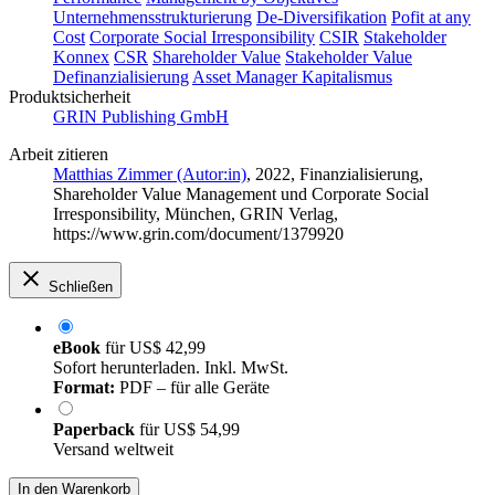
Unternehmensstrukturierung
De-Diversifikation
Pofit at any
Cost
Corporate Social Irresponsibility
CSIR
Stakeholder
Konnex
CSR
Shareholder Value
Stakeholder Value
Definanzialisierung
Asset Manager Kapitalismus
Produktsicherheit
GRIN Publishing GmbH
Arbeit zitieren
Matthias Zimmer (Autor:in)
, 2022, Finanzialisierung,
Shareholder Value Management und Corporate Social
Irresponsibility, München, GRIN Verlag,
https://www.grin.com/document/1379920
Schließen
eBook
für
US$ 42,99
Sofort herunterladen. Inkl. MwSt.
Format:
PDF – für alle Geräte
Paperback
für
US$ 54,99
Versand weltweit
In den Warenkorb