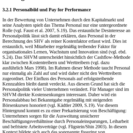
3.2.1 Personalbild und Pay for Performance
In der Bewertung von Unternehmen durch den Kapitalmarkt und
seine Analysten spielt das Thema Personal nur eine untergeordnete
Rolle (vgl. Faust et al. 2007, S.19). Das erstaunliche Desinteresse an
Personalpolitik lässt sich damit erklären, dass Personal in der
Berechnung des SHV als reiner Kostenfaktor erfasst wird. Dies ist
erstaunlich, weil Mitarbeiter regelmäßig treibender Faktor für
organisationales Lernen, Wachstum und Innovation sind (vgl. ebd.
S.24). Das SHVM unterscheidet hinsichtlich der Cashflow-Methode
klar zwischen Kostentreibern und Werttreibern (vgl. dazu
ausführlich Mars 1998). Im Rahmen dieser Methode taucht Personal
nur einmalig als Zahl auf und wird daher nicht den Werttreibern
zugeordnet. Der Einfluss des Personals auf erfolgstreibende
Kennzahlen bleibt damit verdeckt. Aus diesem Grund hat sich die
Personalpolitik vieler Unternehmen verändert. Für Manager sind im
SHVM direkte Kostensenkungen interessant. Daher wird ein
Personalabbau bei Bekanntgabe regelmäßig mit steigenden
Börsenkursen honoriert (vgl. Kädtler 2009, S.19). Vor diesem
Hintergrund kommt es zu einer Prekarisierung von Beschäftigung:
Unternehmen sorgen für die Ausweitung unsicherer
Beschäftigungsverhältnisse durch Personaleinsparungen, Leiharbeit
und befristete Arbeitsverträge (vgl. Fligstein/Shin 2003). In diesem
Kontext bildete sich auch das sogenannte fissuring von