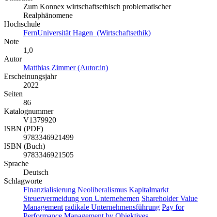
Zum Konnex wirtschaftsethisch problematischer
Realphänomene
Hochschule
FernUniversität Hagen (Wirtschaftsethik)
Note
1,0
Autor
Matthias Zimmer (Autor:in)
Erscheinungsjahr
2022
Seiten
86
Katalognummer
V1379920
ISBN (PDF)
9783346921499
ISBN (Buch)
9783346921505
Sprache
Deutsch
Schlagworte
Finanzialisierung
Neoliberalismus
Kapitalmarkt
Steuervermeidung von Unternehemen
Shareholder Value
Management
radikale Unternehmensführung
Pay for
Performance
Management by Objektives