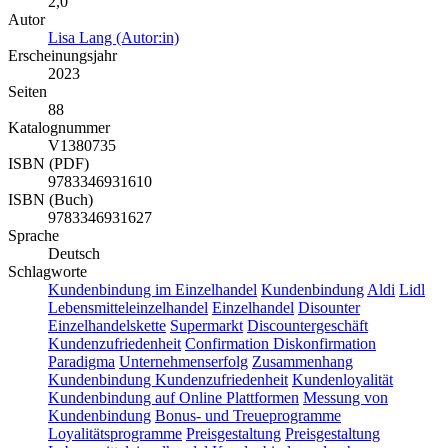
2,0
Autor
Lisa Lang (Autor:in)
Erscheinungsjahr
2023
Seiten
88
Katalognummer
V1380735
ISBN (PDF)
9783346931610
ISBN (Buch)
9783346931627
Sprache
Deutsch
Schlagworte
Kundenbindung im Einzelhandel
Kundenbindung
Aldi
Lidl
Lebensmitteleinzelhandel
Einzelhandel
Disounter
Einzelhandelskette
Supermarkt
Discountergeschäft
Kundenzufriedenheit
Confirmation Diskonfirmation
Paradigma
Unternehmenserfolg
Zusammenhang
Kundenbindung Kundenzufriedenheit
Kundenloyalität
Kundenbindung auf Online Plattformen
Messung von
Kundenbindung
Bonus- und Treueprogramme
Loyalitätsprogramme
Preisgestaltung
Preisgestaltung