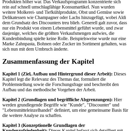
Produkten höher war. Das Verkaufsprogramm konzentrierte sich
rein auf schnell umschlagfähige Konsumartikel. Nun wurden
weitere Molkerei- und Tiefkühlprodukte, Obst und Gemüse sowie
Delikatessen wie Champagner oder Lachs hinzugefügt, wobei Aldi
dem Grundsatz des Discounters treu blieb. Generell galt zuvor, dass
nur ein Produkt von einem Lebensmittel geführt wurde, und zwar
dasjenige, welches die größten Verkaufsmengen aufwies, die
Kundenbindung spielte keine Rolle. Beispielsweise wurde nur eine
Marke Zahnpasta, Bohnen oder Zucker im Sortiment gehalten, was
sich nun mit dem Umbruch änderte.
Zusammenfassung der Kapitel
Kapitel 1 (Ziel, Aufbau und Hintergrund dieser Arbeit):
Dieses
Kapitel legt die Relevanz des Themas dar, formuliert die
Problemstellung sowie die Forschungsfrage und beschreibt den
Aufbau und das methodische Vorgehen der Arbeit.
Kapitel 2 (Grundlagen und begriffliche Abgrenzungen):
Hier
werden grundlegende Begriffe wie "Kunde", "Discounter" und
"Lebensmitteleinzelhandel" definiert, um eine gemeinsame Basis für
die weitere Analyse zu schaffen.
Kapitel 3 (Konzeptionelle Grundlagen der
Kundenzufriedenheit):
Dieses Kapitel befasst sich detailliert mit