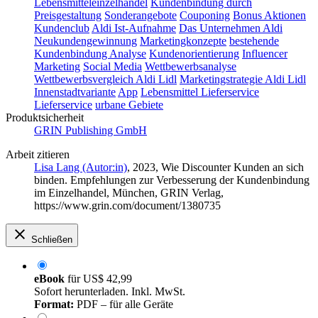
Lebensmitteleinzelhandel
Kundenbindung durch
Preisgestaltung
Sonderangebote
Couponing
Bonus Aktionen
Kundenclub
Aldi Ist-Aufnahme
Das Unternehmen Aldi
Neukundengewinnung
Marketingkonzepte
bestehende
Kundenbindung Analyse
Kundenorientierung
Influencer
Marketing
Social Media
Wettbewerbsanalyse
Wettbewerbsvergleich Aldi Lidl
Marketingstrategie Aldi Lidl
Innenstadtvariante
App
Lebensmittel Lieferservice
Lieferservice
urbane Gebiete
Produktsicherheit
GRIN Publishing GmbH
Arbeit zitieren
Lisa Lang (Autor:in)
, 2023, Wie Discounter Kunden an sich
binden. Empfehlungen zur Verbesserung der Kundenbindung
im Einzelhandel, München, GRIN Verlag,
https://www.grin.com/document/1380735
Schließen
eBook
für
US$ 42,99
Sofort herunterladen. Inkl. MwSt.
Format:
PDF – für alle Geräte