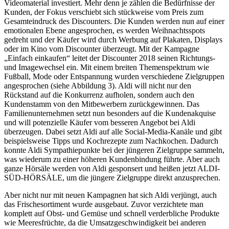
Videomaterial investiert. Mehr denn je zählen die Bedürfnisse der
Kunden, der Fokus verschiebt sich stückweise vom Preis zum
Gesamteindruck des Discounters. Die Kunden werden nun auf einer
emotionalen Ebene angesprochen, es werden Weihnachtsspots
gedreht und der Käufer wird durch Werbung auf Plakaten, Displays
oder im Kino vom Discounter überzeugt. Mit der Kampagne
„Einfach einkaufen“ leitet der Discounter 2018 seinen Richtungs-
und Imagewechsel ein. Mit einem breiten Themenspektrum wie
Fußball, Mode oder Entspannung wurden verschiedene Zielgruppen
angesprochen (siehe Abbildung 3). Aldi will nicht nur den
Rückstand auf die Konkurrenz aufholen, sondern auch den
Kundenstamm von den Mitbewerbern zurückgewinnen. Das
Familienunternehmen setzt nun besonders auf die Kundenakquise
und will potenzielle Käufer vom besseren Angebot bei Aldi
überzeugen. Dabei setzt Aldi auf alle Social-Media-Kanäle und gibt
beispielsweise Tipps und Kochrezepte zum Nachkochen. Dadurch
konnte Aldi Sympathiepunkte bei der jüngeren Zielgruppe sammeln,
was wiederum zu einer höheren Kundenbindung führte. Aber auch
ganze Hörsäle werden von Aldi gesponsert und heißen jetzt ALDI-
SÜD-HÖRSÄLE, um die jüngere Zielgruppe direkt anzusprechen.
Aber nicht nur mit neuen Kampagnen hat sich Aldi verjüngt, auch
das Frischesortiment wurde ausgebaut. Zuvor verzichtete man
komplett auf Obst- und Gemüse und schnell verderbliche Produkte
wie Meeresfrüchte, da die Umsatzgeschwindigkeit bei anderen