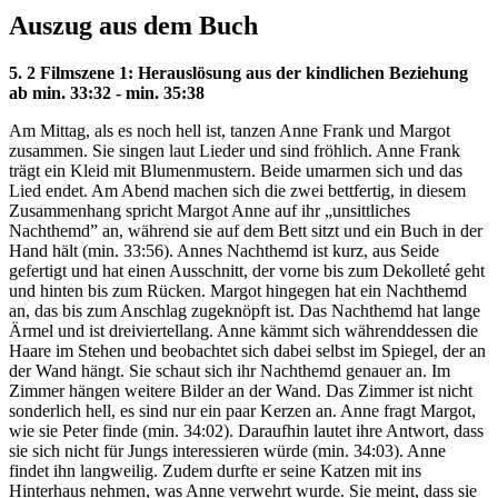
Auszug aus dem Buch
5. 2 Filmszene 1: Herauslösung aus der kindlichen Beziehung
ab min. 33:32 - min. 35:38
Am Mittag, als es noch hell ist, tanzen Anne Frank und Margot
zusammen. Sie singen laut Lieder und sind fröhlich. Anne Frank
trägt ein Kleid mit Blumenmustern. Beide umarmen sich und das
Lied endet. Am Abend machen sich die zwei bettfertig, in diesem
Zusammenhang spricht Margot Anne auf ihr „unsittliches
Nachthemd” an, während sie auf dem Bett sitzt und ein Buch in der
Hand hält (min. 33:56). Annes Nachthemd ist kurz, aus Seide
gefertigt und hat einen Ausschnitt, der vorne bis zum Dekolleté geht
und hinten bis zum Rücken. Margot hingegen hat ein Nachthemd
an, das bis zum Anschlag zugeknöpft ist. Das Nachthemd hat lange
Ärmel und ist dreiviertellang. Anne kämmt sich währenddessen die
Haare im Stehen und beobachtet sich dabei selbst im Spiegel, der an
der Wand hängt. Sie schaut sich ihr Nachthemd genauer an. Im
Zimmer hängen weitere Bilder an der Wand. Das Zimmer ist nicht
sonderlich hell, es sind nur ein paar Kerzen an. Anne fragt Margot,
wie sie Peter finde (min. 34:02). Daraufhin lautet ihre Antwort, dass
sie sich nicht für Jungs interessieren würde (min. 34:03). Anne
findet ihn langweilig. Zudem durfte er seine Katzen mit ins
Hinterhaus nehmen, was Anne verwehrt wurde. Sie meint, dass sie