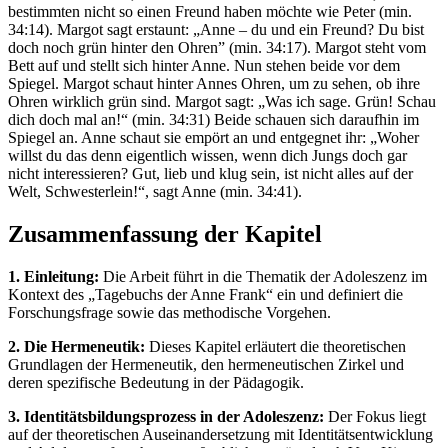
bestimmten nicht so einen Freund haben möchte wie Peter (min.
34:14). Margot sagt erstaunt: „Anne – du und ein Freund? Du bist
doch noch grün hinter den Ohren” (min. 34:17). Margot steht vom
Bett auf und stellt sich hinter Anne. Nun stehen beide vor dem
Spiegel. Margot schaut hinter Annes Ohren, um zu sehen, ob ihre
Ohren wirklich grün sind. Margot sagt: „Was ich sage. Grün! Schau
dich doch mal an!“ (min. 34:31) Beide schauen sich daraufhin im
Spiegel an. Anne schaut sie empört an und entgegnet ihr: „Woher
willst du das denn eigentlich wissen, wenn dich Jungs doch gar
nicht interessieren? Gut, lieb und klug sein, ist nicht alles auf der
Welt, Schwesterlein!“, sagt Anne (min. 34:41).
Zusammenfassung der Kapitel
1. Einleitung:
Die Arbeit führt in die Thematik der Adoleszenz im
Kontext des „Tagebuchs der Anne Frank“ ein und definiert die
Forschungsfrage sowie das methodische Vorgehen.
2. Die Hermeneutik:
Dieses Kapitel erläutert die theoretischen
Grundlagen der Hermeneutik, den hermeneutischen Zirkel und
deren spezifische Bedeutung in der Pädagogik.
3. Identitätsbildungsprozess in der Adoleszenz:
Der Fokus liegt
auf der theoretischen Auseinandersetzung mit Identitätsentwicklung