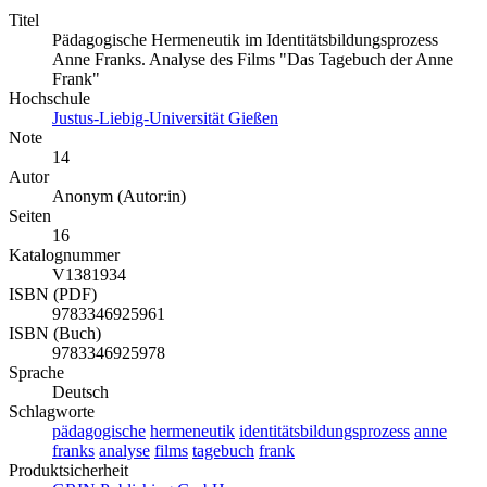
Titel
Pädagogische Hermeneutik im Identitätsbildungsprozess
Anne Franks. Analyse des Films "Das Tagebuch der Anne
Frank"
Hochschule
Justus-Liebig-Universität Gießen
Note
14
Autor
Anonym (Autor:in)
Seiten
16
Katalognummer
V1381934
ISBN (PDF)
9783346925961
ISBN (Buch)
9783346925978
Sprache
Deutsch
Schlagworte
pädagogische
hermeneutik
identitätsbildungsprozess
anne
franks
analyse
films
tagebuch
frank
Produktsicherheit