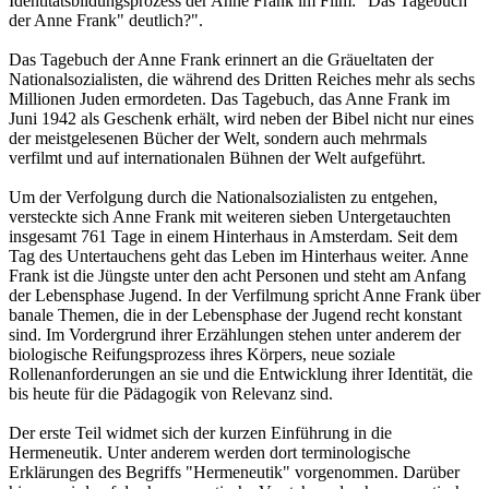
Identitätsbildungsprozess der Anne Frank im Film: "Das Tagebuch
der Anne Frank" deutlich?".
Das Tagebuch der Anne Frank erinnert an die Gräueltaten der
Nationalsozialisten, die während des Dritten Reiches mehr als sechs
Millionen Juden ermordeten. Das Tagebuch, das Anne Frank im
Juni 1942 als Geschenk erhält, wird neben der Bibel nicht nur eines
der meistgelesenen Bücher der Welt, sondern auch mehrmals
verfilmt und auf internationalen Bühnen der Welt aufgeführt.
Um der Verfolgung durch die Nationalsozialisten zu entgehen,
versteckte sich Anne Frank mit weiteren sieben Untergetauchten
insgesamt 761 Tage in einem Hinterhaus in Amsterdam. Seit dem
Tag des Untertauchens geht das Leben im Hinterhaus weiter. Anne
Frank ist die Jüngste unter den acht Personen und steht am Anfang
der Lebensphase Jugend. In der Verfilmung spricht Anne Frank über
banale Themen, die in der Lebensphase der Jugend recht konstant
sind. Im Vordergrund ihrer Erzählungen stehen unter anderem der
biologische Reifungsprozess ihres Körpers, neue soziale
Rollenanforderungen an sie und die Entwicklung ihrer Identität, die
bis heute für die Pädagogik von Relevanz sind.
Der erste Teil widmet sich der kurzen Einführung in die
Hermeneutik. Unter anderem werden dort terminologische
Erklärungen des Begriffs "Hermeneutik" vorgenommen. Darüber