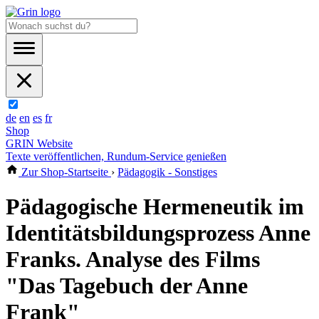
de
en
es
fr
Shop
GRIN Website
Texte veröffentlichen, Rundum-Service genießen
Zur Shop-Startseite
›
Pädagogik - Sonstiges
Pädagogische Hermeneutik im
Identitätsbildungsprozess Anne
Franks. Analyse des Films
"Das Tagebuch der Anne
Frank"