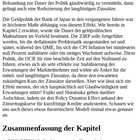
Bekundung zur Dauer der Politik glaubwürdig zu vermitteln, dann
gelingt auch eine Reduzierung der langfristigen Zinssätze.
Die Geldpolitik der Bank of Japan in den vergangenen Jahren war
in höchstem Maße abhängig von diesem Effekt. Wie bereits in
Kapitel 2 erwähnt, wurde die Dauer der geldpolitischen
Maßnahmen im Vorfeld bestimmt. Die ZIRP solle fortgeführt
werden, bis die deflationäre Problematik ausgestanden sei und
später, während des QME, bis sich die CPI Inflation bei mindestens
null Prozent stabilisiere oder ein stetiges Wachstum aufweise. Diese
Politik, die OCR für eine beachtliche Zeit auf den Nullstand zu
führen, erwies sich als sehr effektiv zur Stabilisierung der
Erwartungen der Marktteilnehmer und wirkte als Anker für die
mittel- und langfristigen Zinssätze, da diese den erwarteten
zukünftigen Kurs der Zinssätze darstellen. Aber wie lässt sich ein
Effekt messen, der sich hauptsächlich auf Glaubwürdigkeit und
Erwartungen stützt? Fujiki und Shiratsuka geben darüber
Aufschluss, indem sie den Policy Duration Effect anhand der
Zinsertragskurve für kurzfristige Kredite analysierten. Schauen wir
uns auch dieses etwas theoretischere Modell einmal etwas genauer
an.
Zusammenfassung der Kapitel