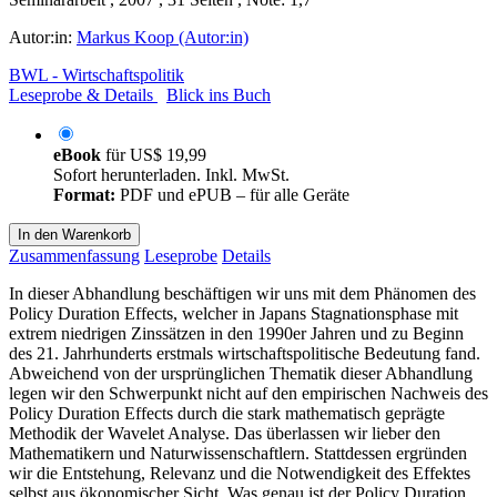
Autor:in:
Markus Koop (Autor:in)
BWL - Wirtschaftspolitik
Leseprobe & Details
Blick ins Buch
eBook
für
US$ 19,99
Sofort herunterladen. Inkl. MwSt.
Format:
PDF und ePUB – für alle Geräte
In den Warenkorb
Zusammenfassung
Leseprobe
Details
In dieser Abhandlung beschäftigen wir uns mit dem Phänomen des
Policy Duration Effects, welcher in Japans Stagnationsphase mit
extrem niedrigen Zinssätzen in den 1990er Jahren und zu Beginn
des 21. Jahrhunderts erstmals wirtschaftspolitische Bedeutung fand.
Abweichend von der ursprünglichen Thematik dieser Abhandlung
legen wir den Schwerpunkt nicht auf den empirischen Nachweis des
Policy Duration Effects durch die stark mathematisch geprägte
Methodik der Wavelet Analyse. Das überlassen wir lieber den
Mathematikern und Naturwissenschaftlern. Stattdessen ergründen
wir die Entstehung, Relevanz und die Notwendigkeit des Effektes
selbst aus ökonomischer Sicht. Was genau ist der Policy Duration