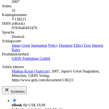
2007
Seiten
31
Katalognummer
V138221
ISBN (eBook)
9783640493470
Sprache
Deutsch
Schlagworte
Japan
Great
Stagnation
Policy
Duration
Effect
Zero
Interest
Rates
Produktsicherheit
GRIN Publishing GmbH
Arbeit zitieren
Markus Koop (Autor:in)
, 2007, Japan's Great Stagnation,
München, GRIN Verlag,
https://www.grin.com/document/138221
Schließen
eBook
für
US$ 19,99