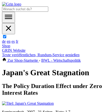
de
en
es
fr
Shop
GRIN Website
Texte veröffentlichen, Rundum-Service genießen
Zur Shop-Startseite
›
BWL - Wirtschaftspolitik
Japan's Great Stagnation
The Policy Duration Effect under Zero
Interest Rates
Seminararbeit , 2007 , 31 Seiten , Note: 1,7