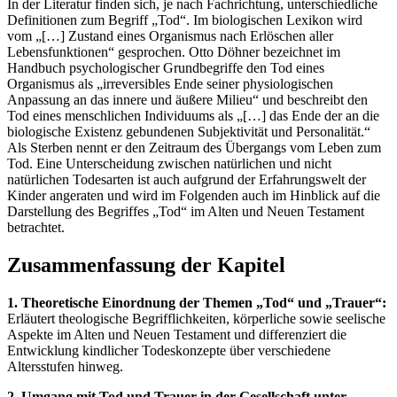
In der Literatur finden sich, je nach Fachrichtung, unterschiedliche
Definitionen zum Begriff „Tod“. Im biologischen Lexikon wird
vom „[…] Zustand eines Organismus nach Erlöschen aller
Lebensfunktionen“ gesprochen. Otto Döhner bezeichnet im
Handbuch psychologischer Grundbegriffe den Tod eines
Organismus als „irreversibles Ende seiner physiologischen
Anpassung an das innere und äußere Milieu“ und beschreibt den
Tod eines menschlichen Individuums als „[…] das Ende der an die
biologische Existenz gebundenen Subjektivität und Personalität.“
Als Sterben nennt er den Zeitraum des Übergangs vom Leben zum
Tod. Eine Unterscheidung zwischen natürlichen und nicht
natürlichen Todesarten ist auch aufgrund der Erfahrungswelt der
Kinder angeraten und wird im Folgenden auch im Hinblick auf die
Darstellung des Begriffes „Tod“ im Alten und Neuen Testament
betrachtet.
Zusammenfassung der Kapitel
1. Theoretische Einordnung der Themen „Tod“ und „Trauer“:
Erläutert theologische Begrifflichkeiten, körperliche sowie seelische
Aspekte im Alten und Neuen Testament und differenziert die
Entwicklung kindlicher Todeskonzepte über verschiedene
Altersstufen hinweg.
2. Umgang mit Tod und Trauer in der Gesellschaft unter