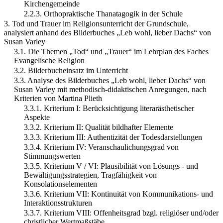
Kirchengemeinde
2.2.3. Orthopraktische Thanatagogik in der Schule
3. Tod und Trauer im Religionsunterricht der Grundschule,
analysiert anhand des Bilderbuches „Leb wohl, lieber Dachs“ von
Susan Varley
3.1. Die Themen „Tod“ und „Trauer“ im Lehrplan des Faches
Evangelische Religion
3.2. Bilderbucheinsatz im Unterricht
3.3. Analyse des Bilderbuches „Leb wohl, lieber Dachs“ von
Susan Varley mit methodisch-didaktischen Anregungen, nach
Kriterien von Martina Plieth
3.3.1. Kriterium I: Berücksichtigung literarästhetischer
Aspekte
3.3.2. Kriterium II: Qualität bildhafter Elemente
3.3.3. Kriterium III: Authentizität der Todesdarstellungen
3.3.4. Kriterium IV: Veranschaulichungsgrad von
Stimmungswerten
3.3.5. Kriterium V / VI: Plausibilität von Lösungs - und
Bewältigungsstrategien, Tragfähigkeit von
Konsolationselementen
3.3.6. Kriterium VII: Kontinuität von Kommunikations- und
Interaktionsstrukturen
3.3.7. Kriterium VIII: Offenheitsgrad bzgl. religiöser und/oder
christlicher Wertmaßstäbe