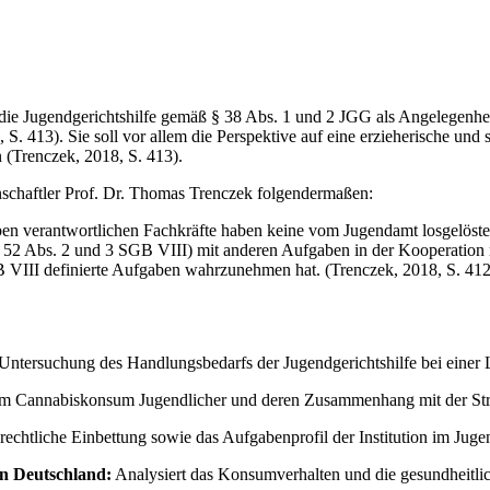
die Jugendgerichtshilfe gemäß § 38 Abs. 1 und 2 JGG als Angelegenheit 
S. 413). Sie soll vor allem die Perspektive auf eine erzieherische und 
n (Trenczek, 2018, S. 413).
nschaftler Prof. Dr. Thomas Trenczek folgendermaßen:
n verantwortlichen Fachkräfte haben keine vom Jugendamt losgelösten
. § 52 Abs. 2 und 3 SGB VIII) mit anderen Aufgaben in der Kooperation m
B VIII definierte Aufgaben wahrzunehmen hat. (Trenczek, 2018, S. 412
Untersuchung des Handlungsbedarfs der Jugendgerichtshilfe bei einer 
um Cannabiskonsum Jugendlicher und deren Zusammenhang mit der Straf
rechtliche Einbettung sowie das Aufgabenprofil der Institution im Juge
n Deutschland:
Analysiert das Konsumverhalten und die gesundheitl